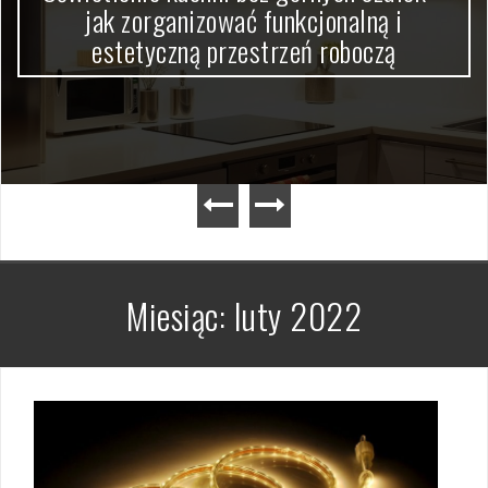
jak zorganizować funkcjonalną i
estetyczną przestrzeń roboczą
Miesiąc:
luty 2022