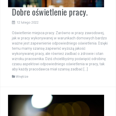
Dobre oświetlenie pracy.
12 lutego 2022
Oświetlenie miejsca pracy. Zarówno w pracy zawodowej,
jak w pracy wykonywanej w warunkach domowych bardzo
ważne jest zapewnienie odpowiedniego oświetlenia. Dzięki
temu mamy szansę zapewnić wyższą jakość
wykonywanej pracy, ale również zadbać o zdrowie i stan
wzroku pracownika. Dziś chcielibyśmy poświęcić odrobinę
czasu aspektowi odpowiedniego oświetlenia w pracy, tak
aby każdy pracodawca miał szansę zadbać […]
Wnętrze