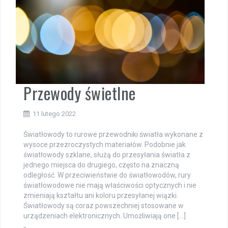
Przewody świetlne
11 lutego 2022
Światłowody to rurowe przewodniki światła wykonane z
wysoce przezroczystych materiałów. Podobnie jak
światłowody szklane, służą do przesyłania światła z
jednego miejsca do drugiego, często na znaczną
odległość. W przeciwieństwie do światłowodów, rury
światłowodowe nie mają właściwości optycznych i nie
zmieniają kształtu ani koloru przesyłanej wiązki.
Światłowody są coraz powszechniej stosowane w
urządzeniach elektronicznych. Umożliwiają one […]