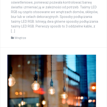
oświetleniowe, ponieważ pozwala kontrolować barwę
światła i zmieniać ją w zależności od potrzeb. Taśmy LED
RGB są często stosowane we wnętrzach domów, sklepów,
biur lub w celach dekoracyjnych. Sposoby podłączania
taśmy LED RGB: Istnieją dwa główne sposoby podłączania
taśmy LED RGB. Pierwszy sposób to 3 oddzielne kable, z
[…]
Wnętrze