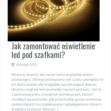
Jak zamontować oświetlenie
led pod szafkami?
28 lutego 2022
Wszyscy chcemy, aby nasze domy wyglądały ładnie i
zachęcająco. Dlatego poświęcamy tyle czasu i pieniędzy na
ich dekorowanie, aby wyglądały wystarczająco dobrze,
abyśmy mogli się nimi pochwalić naszym gościom. Jest to
z pewnością jedno z ostatnich pomieszczeń, którym
chciałbyś się pochwalić, gdy przychodzą goście, ponieważ
zazwyczaj jest ono zapakowane i zabałaganione różnymi
środkami czystości. Można […]