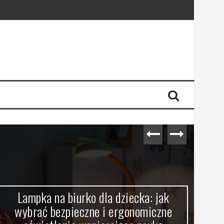
dności energii
Lampka na biurko dla dziecka: jak
wybrać bezpieczne i ergonomiczne