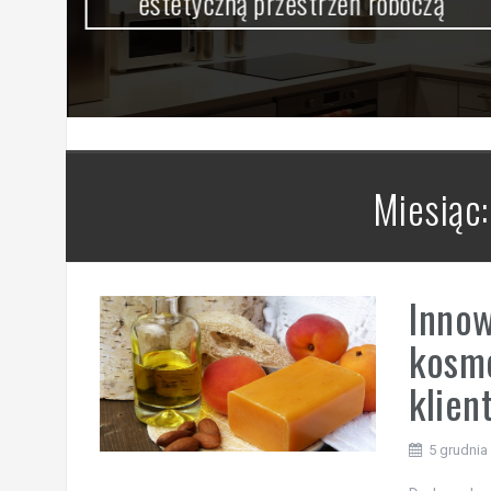
estetyczną przestrzeń roboczą
Miesiąc
Inno
kosme
klien
5 grudnia