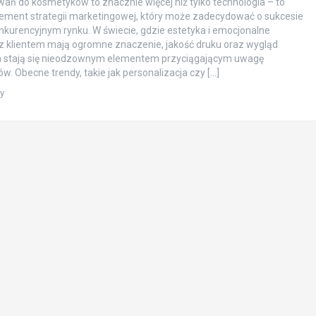
ań do kosmetyków to znacznie więcej niż tylko technologia – to
ement strategii marketingowej, który może zadecydować o sukcesie
nkurencyjnym rynku. W świecie, gdzie estetyka i emocjonalne
z klientem mają ogromne znaczenie, jakość druku oraz wygląd
 stają się nieodzownym elementem przyciągającym uwagę
. Obecne trendy, takie jak personalizacja czy […]
ty