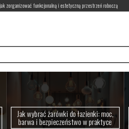
jak zorganizować funkcjonalną i estetyczną przestrzeń roboczą
wa i bezpieczeństwo w praktyce
 bezpieczne i ergonomiczne oświetlenie wspierające naukę
nwestować i jak uniknąć typowych problemów w praktyce
 wybrać, zamontować i zoptymalizować działanie dla komfortu i oszczę
ć bezpieczeństwo, wygodę i estetykę w praktyce
Jak wybrać żarówki do łazienki: moc,
barwa i bezpieczeństwo w praktyce