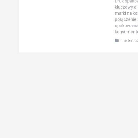
Druk opakow
kluczowy el
marki na ko
połączenie 
opakowania
konsumentów
Inne tema