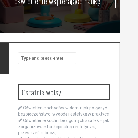
oświetlenie wspierające naukę
Search
for:
Ostatnie wpisy
Oświetlenie schodów w domu: jak połączyć
bezpieczeństwo, wygodę i estetykę w praktyce
Oświetlenie kuchni bez górnych szafek – jak
zorganizować funkcjonalną i estetyczną
przestrzeń roboczą