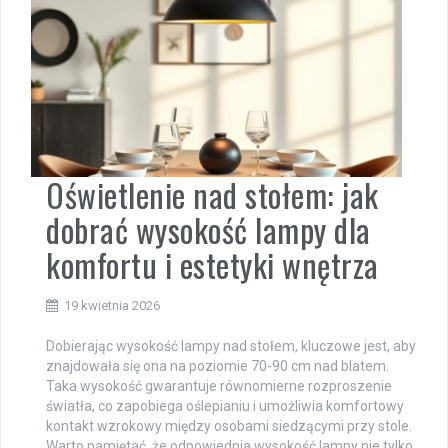
Oświetlenie nad stołem: jak
dobrać wysokość lampy dla
komfortu i estetyki wnętrza
19 kwietnia 2026
Dobierając wysokość lampy nad stołem, kluczowe jest, aby
znajdowała się ona na poziomie 70-90 cm nad blatem.
Taka wysokość gwarantuje równomierne rozproszenie
światła, co zapobiega oślepianiu i umożliwia komfortowy
kontakt wzrokowy między osobami siedzącymi przy stole.
Warto pamiętać, że odpowiednia wysokość lampy nie tylko