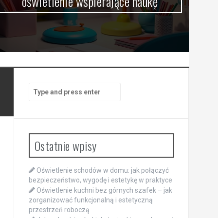
oświetlenie wspierające naukę
Search
for:
Ostatnie wpisy
Oświetlenie schodów w domu: jak połączyć
bezpieczeństwo, wygodę i estetykę w praktyce
Oświetlenie kuchni bez górnych szafek – jak
zorganizować funkcjonalną i estetyczną
przestrzeń roboczą