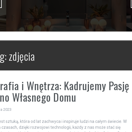
g:
zdjęcia
rafia i Wnętrza: Kadrujemy Pasję
ękno Własnego Domu
ia 2023
est sztuką, która od lat zachwyca i inspiruje ludzi na całym świecie. W
h czasach, dzięki rozwojowi technologii, każdy z nas może stać się