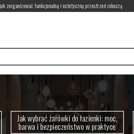
jak zorganizować funkcjonalną i estetyczną przestrzeń roboczą
wa i bezpieczeństwo w praktyce
 bezpieczne i ergonomiczne oświetlenie wspierające naukę
nwestować i jak uniknąć typowych problemów w praktyce
 wybrać, zamontować i zoptymalizować działanie dla komfortu i oszczę
ć bezpieczeństwo, wygodę i estetykę w praktyce
Jak wybrać żarówki do łazienki: moc,
barwa i bezpieczeństwo w praktyce