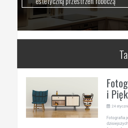
estetyczną przestrzeń roboczą
Ta
Fotog
i Pi
24 styczn
Fotografia j
dzisiejszyc