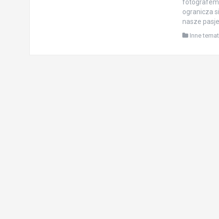
fotografem 
ogranicza s
nasze pasje
Inne tema