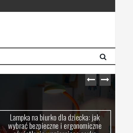
dności energii
Lampka na biurko dla dziecka: jak
wybrać bezpieczne i ergonomiczne