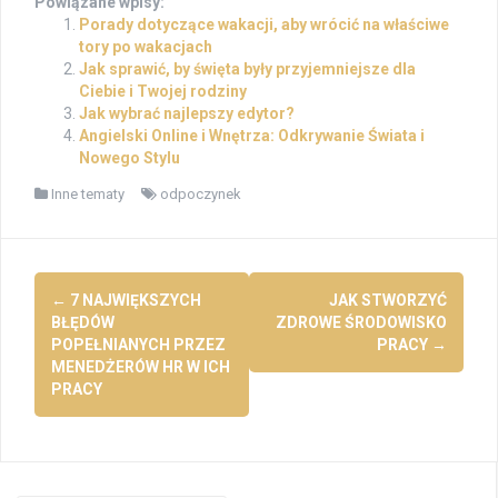
Powiązane wpisy:
Porady dotyczące wakacji, aby wrócić na właściwe
tory po wakacjach
Jak sprawić, by święta były przyjemniejsze dla
Ciebie i Twojej rodziny
Jak wybrać najlepszy edytor?
Angielski Online i Wnętrza: Odkrywanie Świata i
Nowego Stylu
Inne tematy
odpoczynek
Post
←
7 NAJWIĘKSZYCH
JAK STWORZYĆ
navigation
BŁĘDÓW
ZDROWE ŚRODOWISKO
POPEŁNIANYCH PRZEZ
PRACY
→
MENEDŻERÓW HR W ICH
PRACY