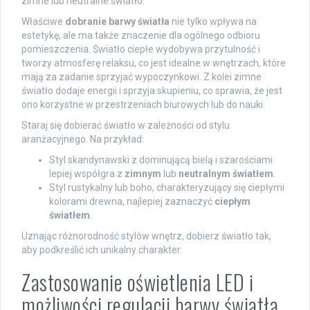
zimne lub neutralne światło.
Właściwe
dobranie barwy światła
nie tylko wpływa na
estetykę, ale ma także znaczenie dla ogólnego odbioru
pomieszczenia. Światło ciepłe wydobywa przytulność i
tworzy atmosferę relaksu, co jest idealne w wnętrzach, które
mają za zadanie sprzyjać wypoczynkowi. Z kolei zimne
światło dodaje energii i sprzyja skupieniu, co sprawia, że jest
ono korzystne w przestrzeniach biurowych lub do nauki.
Staraj się dobierać światło w zależności od stylu
aranżacyjnego. Na przykład:
Styl skandynawski z dominującą bielą i szarościami
lepiej współgra z
zimnym
lub
neutralnym światłem
.
Styl rustykalny lub boho, charakteryzujący się ciepłymi
kolorami drewna, najlepiej zaznaczyć
ciepłym
światłem
.
Uznając różnorodność stylów wnętrz, dobierz światło tak,
aby podkreślić ich unikalny charakter.
Zastosowanie oświetlenia LED i
możliwości regulacji barwy światła