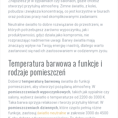
Znajdziesz je w sypialniach czy salonach, gdzie chcesz
stworzyć przytulną atmosferę. Zimne światło, z kolei,
pobudza i zwiększa koncentrację, co jest korzystne w biurach
oraz podczas pracy nad skomplikowanymi zadaniami.
Neutralne światło to dobre rozwiązanie do przestrzeni, w
których potrzebujesz zarówno wypoczynku, jak i
produktywności, gdyż działa jako kompromis, nie
rozpraszając nadmiernie uwagi. Barwy światła mają
znaczący wpływ na Twoją energię i nastrój, dlatego warto
zastanowić się nad ich zastosowaniem w codziennym życiu.
Temperatura barwowa a funkcje i
rodzaje pomieszczeń
Dobierz
temperaturę barwową
światła do funkcji
pomieszczeń, aby stworzyć pożądaną atmosferę. W
pomieszczeniach wypoczynkowych
, takich jak sypialnie czy
salony, wybierz światło o temperaturze od 2200 do 3300 K.
Taka barwa sprzyja relaksowi i tworzy przytulny klimat. W
pomieszczeniach dziennych
, które często pełnią różne
funkcje, zastosuj
światło neutralne
w zakresie 3300 do 4500