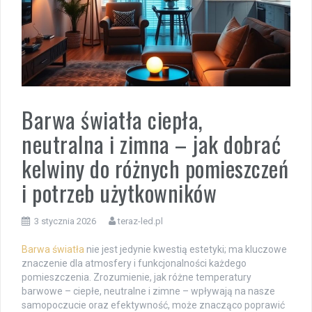
Barwa światła ciepła,
neutralna i zimna – jak dobrać
kelwiny do różnych pomieszczeń
i potrzeb użytkowników
3 stycznia 2026
teraz-led.pl
Barwa światła
nie jest jedynie kwestią estetyki; ma kluczowe
znaczenie dla atmosfery i funkcjonalności każdego
pomieszczenia. Zrozumienie, jak różne temperatury
barwowe – ciepłe, neutralne i zimne – wpływają na nasze
samopoczucie oraz efektywność, może znacząco poprawić