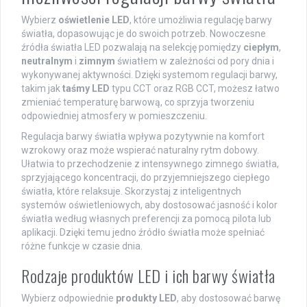
Wybierz
oświetlenie LED
, które umożliwia regulację barwy
światła, dopasowując je do swoich potrzeb. Nowoczesne
źródła światła LED pozwalają na selekcję pomiędzy
ciepłym
,
neutralnym
i
zimnym
światłem w zależności od pory dnia i
wykonywanej aktywności. Dzięki systemom regulacji barwy,
takim jak
taśmy LED
typu CCT oraz RGB CCT, możesz łatwo
zmieniać temperaturę barwową, co sprzyja tworzeniu
odpowiedniej atmosfery w pomieszczeniu.
Regulacja barwy światła wpływa pozytywnie na komfort
wzrokowy oraz może wspierać naturalny rytm dobowy.
Ułatwia to przechodzenie z intensywnego zimnego światła,
sprzyjającego koncentracji, do przyjemniejszego ciepłego
światła, które relaksuje. Skorzystaj z inteligentnych
systemów oświetleniowych, aby dostosować jasność i kolor
światła według własnych preferencji za pomocą pilota lub
aplikacji. Dzięki temu jedno źródło światła może spełniać
różne funkcje w czasie dnia.
Rodzaje produktów LED i ich barwy światła
Wybierz odpowiednie
produkty LED
, aby dostosować barwę