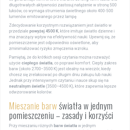
długotrwałych aktywności zastosuj natężenie w stronę 500
luksów, co wymaga strumienia świetlnego około 400-500
lumenów emitowanego przez lampę.
Zdecydowanie korzystnym rozwiązaniem jest światło w
przedziale
powyżej 4500 K
, które imituje światło dzienne i
ma znaczący wpływ na efektywność nauki. Upewnij się, że
pomieszczenie jest odpowiednio oświetlone, aby
zminimalizować ryzyko zmęczenia wzroku.
Pamiętaj, że do krótkich sesji czytania można rozważyć
użycie
ciepłego światła
, co poprawi komfort. Ciepły zakres
barw (około 2700–3500 K) jest idealny na wieczór, kiedy
chcesz się zrelaksować po długim dniu zakupu lub nauki.
Jednak przy intensywnym czytaniu i nauce skup się na
neutralnym świetle
(3500–4500 K), które zapewnia lepsze
odwzorowanie kolorów.
Mieszanie barw
światła w jednym
pomieszczeniu – zasady i korzyści
Przy mieszaniu różnych
barw światła
w jednym