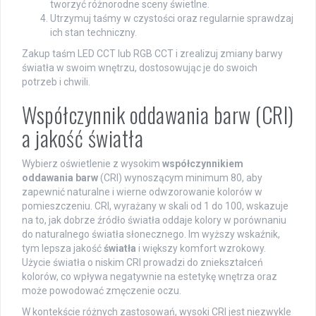
tworzyć różnorodne sceny świetlne.
Utrzymuj taśmy w czystości oraz regularnie sprawdzaj
ich stan techniczny.
Zakup taśm LED CCT lub RGB CCT i zrealizuj zmiany barwy
światła w swoim wnętrzu, dostosowując je do swoich
potrzeb i chwili.
Współczynnik oddawania barw (CRI)
a jakość światła
Wybierz oświetlenie z wysokim
współczynnikiem
oddawania barw
(CRI) wynoszącym minimum 80, aby
zapewnić naturalne i wierne odwzorowanie kolorów w
pomieszczeniu. CRI, wyrażany w skali od 1 do 100, wskazuje
na to, jak dobrze źródło światła oddaje kolory w porównaniu
do naturalnego światła słonecznego. Im wyższy wskaźnik,
tym lepsza jakość
światła
i większy komfort wzrokowy.
Użycie światła o niskim CRI prowadzi do zniekształceń
kolorów, co wpływa negatywnie na estetykę wnętrza oraz
może powodować zmęczenie oczu.
W kontekście różnych zastosowań, wysoki CRI jest niezwykle