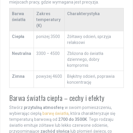
miejscach pracy, gdzie wymagana jest precyzja.
Barwa
Zakres
Charakterystyka
światła
temperatury
(K)
Ciepła
poniżej 3500
Żółtawy odcień, sprzyja
relaksowi
Neutralna
3300 – 4500
Zbliżona do światła
dziennego, dobry
kompromis
Zimna
powyżej 4600
Błękitny odcień, poprawia
koncentrację
Barwa światła ciepła – cechy i efekty
Stwórz
przytulną atmosferę
w swoim pomieszczeniu,
wybierając ciepłą
barwę światła
, która charakteryzuje się
temperaturą barwową od
2700 do 3500K
. Tego rodzaju
światło emituje żółtawe lub lekko czerwone odcienie,
przypominające
zachód słońca
lub płomień świecy, co