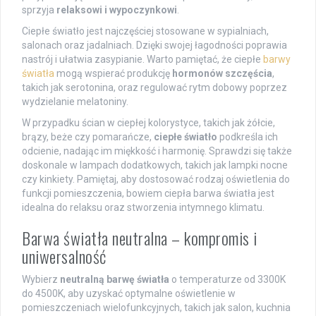
sprzyja
relaksowi i wypoczynkowi
.
Ciepłe światło jest najczęściej stosowane w sypialniach,
salonach oraz jadalniach. Dzięki swojej łagodności poprawia
nastrój i ułatwia zasypianie. Warto pamiętać, że ciepłe
barwy
światła
mogą wspierać produkcję
hormonów szczęścia
,
takich jak serotonina, oraz regulować rytm dobowy poprzez
wydzielanie melatoniny.
W przypadku ścian w ciepłej kolorystyce, takich jak żółcie,
brązy, beże czy pomarańcze,
ciepłe światło
podkreśla ich
odcienie, nadając im miękkość i harmonię. Sprawdzi się także
doskonale w lampach dodatkowych, takich jak lampki nocne
czy kinkiety. Pamiętaj, aby dostosować rodzaj oświetlenia do
funkcji pomieszczenia, bowiem ciepła barwa światła jest
idealna do relaksu oraz stworzenia intymnego klimatu.
Barwa światła neutralna – kompromis i
uniwersalność
Wybierz
neutralną barwę światła
o temperaturze od 3300K
do 4500K, aby uzyskać optymalne oświetlenie w
pomieszczeniach wielofunkcyjnych, takich jak salon, kuchnia