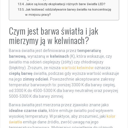
Jakie są koszty eksploatacji różnych barw światła LED?
Jak testować oddziaływanie barwy światła na koncentrację
w miejscu pracy?
Czym jest barwa światła i jak
mierzymy ją w kelwinach?
Barwa światła jest definiowana przez
temperaturę
barwową
, wyrażaną w
kelwinach
(K), która wskazuje, czy
światło ma odcień cieplejszy (żółty) czy chłodniejszy
(błękitny). Zrozum, że niższa
wartość kelwinów
oznacza
ciepłą barwę
światła, podczas gdy wyższa wartość wskazuje
na jego
zimny odcień
. Powszechnie akceptowane zakresy
temperatur barwowych to: poniżej 3300 K dla barwy ciepłej,
od 3300 K do 4500-5300 K dla barwy neutralnej oraz powyżej
5000-5300 K dla barwy zimnej.
Barwa światła jest mierzona przez zjawisko znane jako
idealne czarne ciało
, które emituje światło pod wpływem
wysokiej temperatury. W praktyce, aby zrozumieć, jaki
kolor
światła
emituje dane źródło, zwróć uwagę na jego
temperaturę barwową. Wybierając oświetlenie do różnych