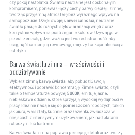
czy pokój nastolatka. Światło neutralne jest doskonałym
kompromisem, ponieważ łączy cechy barwy ciepłej i zimnej,
tworząc przyjemną atmosferę bez wyraźnego wpływu na
samopoczucie. Dzięki swojej
uniwersalności
, neutralne
światło pasuje do różnych stylów aranżacji wnętrz oraz
korzystnie wpływa na postrzeganie kolorów. Używaj go w
przestrzeniach, gdzie ważna jest wszechstronność, aby
osiągnąć harmonijną równowagę między funkcjonalnością a
estetyką.
Barwa światła zimna – właściwości i
oddziaływanie
Wybierz
zimną barwę światła
, aby pobudzić swoją
efektywność i poprawić koncentrację. Zimne światło, czyli
takie o temperaturze powyżej
5000K
, emituje jasne,
niebieskawe odcienie, które sprzyjają wysokiej wydajności w
pracy. Idealnie nadaje się do
pomieszczeń
roboczych, takich
jak biura, warsztaty, kuchnie oraz łazienki, zwłaszcza w
miejscach z intensywnym użytkowaniem, jak nad blatami
roboczymi lub lustrami.
Barwa światła zimna poprawia percepcję detali oraz tworzy