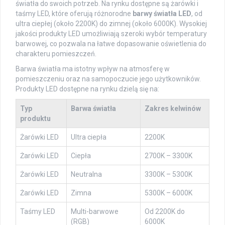
światła do swoich potrzeb. Na rynku dostępne są żarówki i
taśmy LED, które oferują różnorodne
barwy światła LED
, od
ultra ciepłej (około 2200K) do zimnej (około 6000K). Wysokiej
jakości produkty LED umożliwiają szeroki wybór temperatury
barwowej, co pozwala na łatwe dopasowanie oświetlenia do
charakteru pomieszczeń.
Barwa światła ma istotny wpływ na atmosferę w
pomieszczeniu oraz na samopoczucie jego użytkowników.
Produkty LED dostępne na rynku dzielą się na:
Typ
Barwa światła
Zakres kelwinów
produktu
Żarówki LED
Ultra ciepła
2200K
Żarówki LED
Ciepła
2700K – 3300K
Żarówki LED
Neutralna
3300K – 5300K
Żarówki LED
Zimna
5300K – 6000K
Taśmy LED
Multi-barwowe
Od 2200K do
(RGB)
6000K