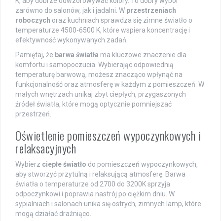
K, aby dobrze odwzorowywać kolory. To dobry wybór
zarówno do salonów, jak i jadalni. W
przestrzeniach
roboczych
oraz kuchniach sprawdza się zimne światło o
temperaturze 4500-6500 K, które wspiera koncentrację i
efektywność wykonywanych zadań.
Pamiętaj, że
barwa światła
ma kluczowe znaczenie dla
komfortu i samopoczucia. Wybierając odpowiednią
temperaturę barwową, możesz znacząco wpłynąć na
funkcjonalność oraz atmosferę w każdym z pomieszczeń. W
małych wnętrzach unikaj zbyt ciepłych, przygaszonych
źródeł światła, które mogą optycznie pomniejszać
przestrzeń.
Oświetlenie pomieszczeń wypoczynkowych i
relaksacyjnych
Wybierz
ciepłe światło
do pomieszczeń wypoczynkowych,
aby stworzyć przytulną i relaksującą atmosferę. Barwa
światła o temperaturze od 2700 do 3200K sprzyja
odpoczynkowi i poprawia nastrój po ciężkim dniu. W
sypialniach i salonach unika się ostrych, zimnych lamp, które
mogą działać drażniąco.