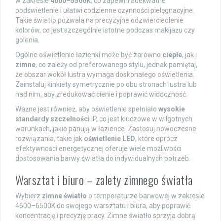
w zakresie
4000–5500K
, co zapewni adekwatne
podświetlenie i ułatwi codzienne czynności pielęgnacyjne.
Takie światło pozwala na precyzyjne odzwierciedlenie
kolorów, co jest szczególnie istotne podczas makijażu czy
golenia.
Ogólne oświetlenie łazienki może być zarówno
ciepłe
, jak i
zimne
, co zależy od preferowanego stylu, jednak pamiętaj,
że obszar wokół lustra wymaga doskonałego oświetlenia.
Zainstaluj kinkiety symetrycznie po obu stronach lustra lub
nad nim, aby zredukować cienie i poprawić widoczność.
Ważne jest również, aby oświetlenie spełniało
wysokie
standardy szczelności
IP, co jest kluczowe w wilgotnych
warunkach, jakie panują w łazience. Zastosuj nowoczesne
rozwiązania, takie jak
oświetlenie LED
, które oprócz
efektywności energetycznej oferuje wiele możliwości
dostosowania barwy światła do indywidualnych potrzeb.
Warsztat i biuro – zalety zimnego światła
Wybierz
zimne światło
o temperaturze barwowej w zakresie
4600–6500K do swojego warsztatu i biura, aby poprawić
koncentrację i precyzję pracy. Zimne światło sprzyja dobrą