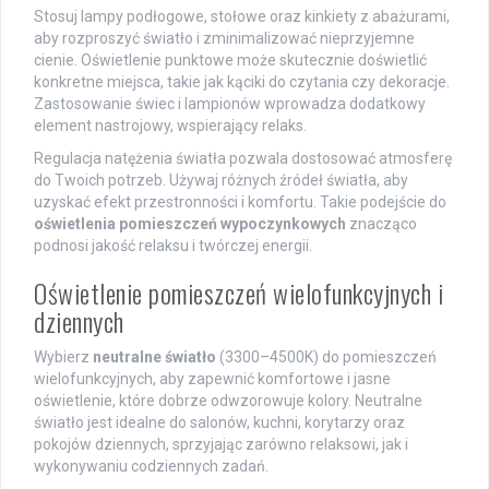
Stosuj lampy podłogowe, stołowe oraz kinkiety z abażurami,
aby rozproszyć światło i zminimalizować nieprzyjemne
cienie. Oświetlenie punktowe może skutecznie doświetlić
konkretne miejsca, takie jak kąciki do czytania czy dekoracje.
Zastosowanie świec i lampionów wprowadza dodatkowy
element nastrojowy, wspierający relaks.
Regulacja natężenia światła pozwala dostosować atmosferę
do Twoich potrzeb. Używaj różnych źródeł światła, aby
uzyskać efekt przestronności i komfortu. Takie podejście do
oświetlenia pomieszczeń wypoczynkowych
znacząco
podnosi jakość relaksu i twórczej energii.
Oświetlenie pomieszczeń wielofunkcyjnych i
dziennych
Wybierz
neutralne światło
(3300–4500K) do pomieszczeń
wielofunkcyjnych, aby zapewnić komfortowe i jasne
oświetlenie, które dobrze odwzorowuje kolory. Neutralne
światło jest idealne do salonów, kuchni, korytarzy oraz
pokojów dziennych, sprzyjając zarówno relaksowi, jak i
wykonywaniu codziennych zadań.