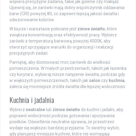
wspiera precyzyjne zadania, takie jak golenie czy makijaż.
Upewnij się, że żarówki mają dobry współczynnik oddawania
barw (CRI) powyżej 80, co zapewni lepszą jakość światła i
odwzorowanie kolorów.
W biurze i warsztacie polecane jest
zimne światło
, które
zwiększa koncentrację oraz efektywność pracy. Wybierz
żarówki z temperaturą barwową powyżej 4000K, aby
stworzyć sprzyjające warunki do organizacji i realizacji
precyzyjnych zadań.
Pamiętaj, aby dostosować moc żarówek do wielkości
pomieszczenia. W małych przestrzeniach, takich jak łazienka
czy korytarz, wybieraj niższe natężenie światła, podczas gdy
w większych pomieszczeniach, takich jak
salon
czy
kuchnia
,
zaleca się mocniejsze źródła światła dla lepszej widoczności.
Kuchnia i jadalnia
Wybierz
neutralne
lub
zimne światło
do kuchni i jadalni, aby
poprawić widoczność podczas gotowania i spożywania
posiłków. Oświetlenie neutralne sprawia, że przestrzeń
wydaje się większa i bardziej przyjazna. To świetny wybór,
gdy planujesz mniejsze kuchnie, które nie wymagają