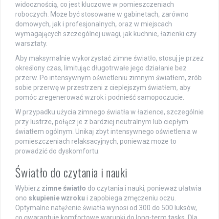
widocznością, co jest kluczowe w pomieszczeniach
roboczych. Może być stosowane w gabinetach, zarówno
domowych, jak i profesjonalnych, oraz w miejscach
wymagających szczególnej uwagi, jak kuchnie, łazienki czy
warsztaty.
Aby maksymalnie wykorzystać zimne światło, stosuj je przez
określony czas, limitując długotrwałe jego działanie bez
przerw. Po intensywnym oświetleniu zimnym światłem, zrób
sobie przerwę w przestrzeni z cieplejszym światłem, aby
pomóc zregenerować wzrok i podnieść samopoczucie.
W przypadku użycia zimnego światła w łazience, szczególnie
przy lustrze, połącz je z bardziej neutralnym lub ciepłym
światłem ogólnym. Unikaj zbyt intensywnego oświetlenia w
pomieszczeniach relaksacyjnych, ponieważ może to
prowadzić do dyskomfortu.
Światło do czytania i nauki
Wybierz
zimne światło
do czytania i nauki, ponieważ ułatwia
ono
skupienie wzroku
i zapobiega zmęczeniu oczu.
Optymalne natężenie światła wynosi od 300 do 500 luksów,
co gwarantuje komfortowe warunki do long-term tasks. Dla