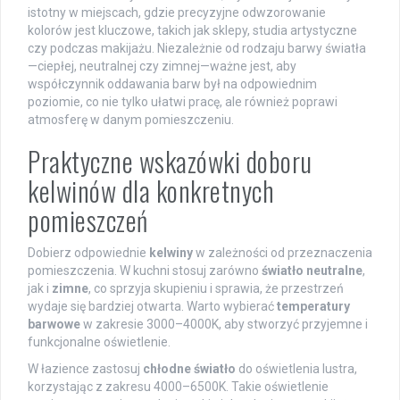
istotny w miejscach, gdzie precyzyjne odwzorowanie
kolorów jest kluczowe, takich jak sklepy, studia artystyczne
czy podczas makijażu. Niezależnie od rodzaju barwy światła
—ciepłej, neutralnej czy zimnej—ważne jest, aby
współczynnik oddawania barw był na odpowiednim
poziomie, co nie tylko ułatwi pracę, ale również poprawi
atmosferę w danym pomieszczeniu.
Praktyczne wskazówki doboru
kelwinów dla konkretnych
pomieszczeń
Dobierz odpowiednie
kelwiny
w zależności od przeznaczenia
pomieszczenia. W kuchni stosuj zarówno
światło neutralne
,
jak i
zimne
, co sprzyja skupieniu i sprawia, że przestrzeń
wydaje się bardziej otwarta. Warto wybierać
temperatury
barwowe
w zakresie 3000–4000K, aby stworzyć przyjemne i
funkcjonalne oświetlenie.
W łazience zastosuj
chłodne światło
do oświetlenia lustra,
korzystając z zakresu 4000–6500K. Takie oświetlenie