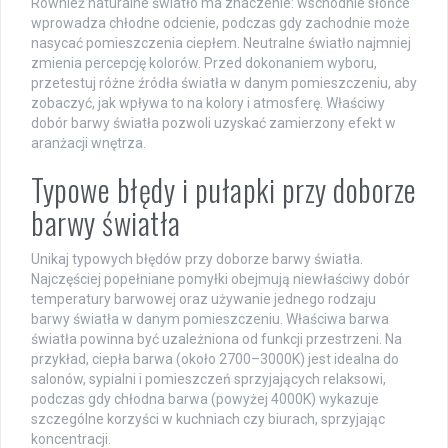
Również naturalne światło ma znaczenie: wschodnie słońce
wprowadza chłodne odcienie, podczas gdy zachodnie może
nasycać pomieszczenia ciepłem. Neutralne światło najmniej
zmienia percepcję kolorów. Przed dokonaniem wyboru,
przetestuj różne źródła światła w danym pomieszczeniu, aby
zobaczyć, jak wpływa to na kolory i atmosferę. Właściwy
dobór barwy światła pozwoli uzyskać zamierzony efekt w
aranżacji wnętrza.
Typowe błędy i pułapki przy doborze
barwy światła
Unikaj typowych błędów przy doborze barwy światła.
Najczęściej popełniane pomyłki obejmują niewłaściwy dobór
temperatury barwowej oraz używanie jednego rodzaju
barwy światła w danym pomieszczeniu. Właściwa barwa
światła powinna być uzależniona od funkcji przestrzeni. Na
przykład, ciepła barwa (około 2700–3000K) jest idealna do
salonów, sypialni i pomieszczeń sprzyjających relaksowi,
podczas gdy chłodna barwa (powyżej 4000K) wykazuje
szczególne korzyści w kuchniach czy biurach, sprzyjając
koncentracji.