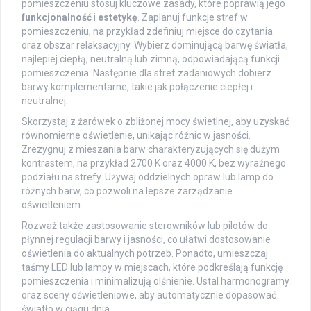
pomieszczeniu stosuj kluczowe zasady, które poprawią jego
funkcjonalność
i
estetykę
. Zaplanuj funkcje stref w
pomieszczeniu, na przykład zdefiniuj miejsce do czytania
oraz obszar relaksacyjny. Wybierz dominującą barwę światła,
najlepiej ciepłą, neutralną lub zimną, odpowiadającą funkcji
pomieszczenia. Następnie dla stref zadaniowych dobierz
barwy komplementarne, takie jak połączenie ciepłej i
neutralnej.
Skorzystaj z żarówek o zbliżonej mocy świetlnej, aby uzyskać
równomierne oświetlenie, unikając różnic w jasności.
Zrezygnuj z mieszania barw charakteryzujących się dużym
kontrastem, na przykład 2700 K oraz 4000 K, bez wyraźnego
podziału na strefy. Używaj oddzielnych opraw lub lamp do
różnych barw, co pozwoli na lepsze zarządzanie
oświetleniem.
Rozważ także zastosowanie sterowników lub pilotów do
płynnej regulacji barwy i jasności, co ułatwi dostosowanie
oświetlenia do aktualnych potrzeb. Ponadto, umieszczaj
taśmy LED lub lampy w miejscach, które podkreślają funkcję
pomieszczenia i minimalizują olśnienie. Ustal harmonogramy
oraz sceny oświetleniowe, aby automatycznie dopasować
światło w ciągu dnia.