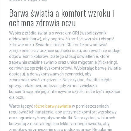
Barwa światła a komfort wzroku i
ochrona zdrowia oczu
Wybierz źródła światła o wysokim
CRI
(współczynnik
oddawania barw), aby poprawić komfort wzroku i chronić
zdrowie oczu. Światło o niskim CRI może powodować
zmęczenie oraz uczucie suchości oczu, ponieważ nie oddaje
odpowiednio kolorów. Dlatego stosuj oświetlenie, które
zapewnia stabilne światło oraz unika migotania (flickering),
co również sprzyja dyskomfortowi. Wybierając barwę światła,
dostosuj ją do wykonywanych czynności, aby
zminimalizować zmęczenie. Na przykład, światło ciepłe
sprzyja relaksowi, podczas gdy zimne zwiększa
koncentrację, ale jego intensywne użycie może być męczące
dla oczu.
Warto łączyć
różne barwy światła
w pomieszczeniach i
regulować ich natężenie, aby utrzymać komfort wzrokowy
oraz ograniczyć negatywne skutki. Na przykład, w biurach
korzystaj z neutralnego lub lekko zimnego światła, aby
zredukować zmęczenie oczu podczas pracy. Regularnie