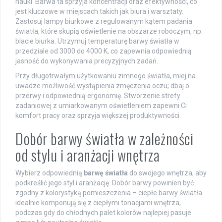
nauki. Barwa ta sprzyja koncentracji oraz efektywności, co
jest kluczowe w miejscach takich jak biura i warsztaty.
Zastosuj lampy biurkowe z regulowanym kątem padania
światła, które skupią oświetlenie na obszarze roboczym, np.
blacie biurka. Utrzymuj temperaturę barwy światła w
przedziale od 3000 do 4000 K, co zapewnia odpowiednią
jasność do wykonywania precyzyjnych zadań.
Przy długotrwałym użytkowaniu zimnego światła, miej na
uwadze możliwość wystąpienia zmęczenia oczu; dbaj o
przerwy i odpowiednią ergonomię. Stworzenie strefy
zadaniowej z umiarkowanym oświetleniem zapewni Ci
komfort pracy oraz sprzyja większej produktywności.
Dobór barwy światła w zależności
od stylu i aranżacji wnętrza
Wybierz odpowiednią
barwę światła
do swojego wnętrza, aby
podkreślić jego styl i aranżację. Dobór barwy powinien być
zgodny z kolorystyką pomieszczenia – ciepłe barwy światła
idealnie komponują się z ciepłymi tonacjami wnętrza,
podczas gdy do chłodnych palet kolorów najlepiej pasuje