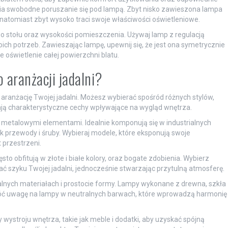
wia swobodne poruszanie się pod lampą. Zbyt nisko zawieszona lampa
atomiast zbyt wysoko traci swoje właściwości oświetleniowe.
stołu oraz wysokości pomieszczenia. Używaj lamp z regulacją
ch potrzeb. Zawieszając lampę, upewnij się, że jest ona symetrycznie
oświetlenie całej powierzchni blatu.
 aranżacji jadalni?
 aranżację Twojej jadalni. Możesz wybierać spośród różnych stylów,
ają charakterystyczne cechy wpływające na wygląd wnętrza.
i metalowymi elementami. Idealnie komponują się w industrialnych
ak przewody i śruby. Wybieraj modele, które eksponują swoje
 przestrzeni.
sto obfitują w złote i białe kolory, oraz bogate zdobienia. Wybierz
szyku Twojej jadalni, jednocześnie stwarzając przytulną atmosferę.
ralnych materiałach i prostocie formy. Lampy wykonane z drewna, szkła
Zwróć uwagę na lampy w neutralnych barwach, które wprowadzą harmonię
ystroju wnętrza, takie jak meble i dodatki, aby uzyskać spójną