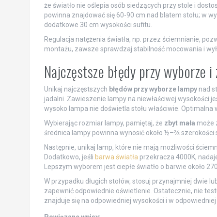
że światło nie oślepia osób siedzących przy stole i dosto
powinna znajdować się 60-90 cm nad blatem stołu; w w
dodatkowe 30 cm wysokości sufitu.
Regulacja natężenia światła, np. przez ściemnianie, p
montażu, zawsze sprawdzaj stabilność mocowania i wyłąc
Najczęstsze błędy przy wyborze i 
Unikaj najczęstszych
błędów przy wyborze lampy
nad st
jadalni. Zawieszenie lampy na niewłaściwej wysokości je
wysoko lampa nie doświetla stołu właściwie. Optimalna
Wybierając rozmiar lampy, pamiętaj, że
zbyt mała
może z
średnica lampy powinna wynosić około ½–⅔ szerokości s
Następnie, unikaj lamp, które nie mają możliwości ściem
Dodatkowo, jeśli
barwa światła
przekracza 4000K, nadaje 
Lepszym wyborem jest ciepłe światło o barwie około 27
W przypadku długich stołów, stosuj przynajmniej dwie lu
zapewnić odpowiednie oświetlenie. Ostatecznie, nie testu
znajduje się na odpowiedniej wysokości i w odpowiedniej 
Powiązane wpisy: