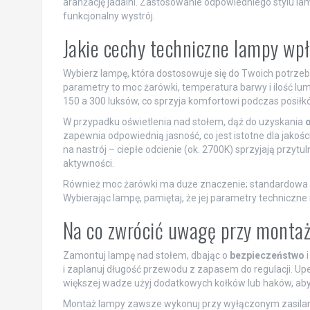
aranżację jadalni. Zastosowanie odpowiedniego stylu lam
funkcjonalny wystrój.
Jakie cechy techniczne lampy wpł
Wybierz lampę, która dostosowuje się do Twoich potrzeb
parametry to moc żarówki, temperatura barwy i ilość lu
150 a 300 luksów, co sprzyja komfortowi podczas posiłk
W przypadku oświetlenia nad stołem, dąż do uzyskania
zapewnia odpowiednią jasność, co jest istotne dla jakoś
na nastrój – ciepłe odcienie (ok. 2700K) sprzyjają przyt
aktywności.
Również moc żarówki ma duże znaczenie; standardowa m
Wybierając lampę, pamiętaj, że jej parametry techniczne
Na co zwrócić uwagę przy montażu
Zamontuj lampę nad stołem, dbając o
bezpieczeństwo
i
i zaplanuj długość przewodu z zapasem do regulacji. Upew
większej wadze użyj dodatkowych kołków lub haków, ab
Montaż lampy zawsze wykonuj przy wyłączonym zasilaniu.