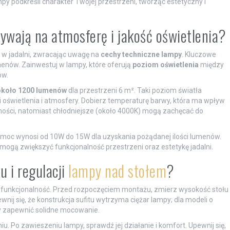
py podkreśli charakter Twojej przestrzeni, tworząc estetyczny i
ywają na atmosferę i jakość oświetlenia?
 w jadalni, zwracając uwagę na
cechy techniczne lampy
. Kluczowe
menów. Zainwestuj w lampy, które oferują
poziom oświetlenia
między
ów.
około 1200 lumenów
dla przestrzeni 6 m². Taki poziom światła
ci oświetlenia i atmosfery. Dobierz temperaturę barwy, która ma wpływ
ulności, natomiast chłodniejsze (około 4000K) mogą zachęcać do
oc wynosi od 10W do 15W dla uzyskania pożądanej ilości lumenów.
 mogą zwiększyć funkcjonalność przestrzeni oraz estetykę jadalni.
 i regulacji
lampy nad stołem
?
 funkcjonalność. Przed rozpoczęciem montażu, zmierz wysokość stołu
nij się, że konstrukcja sufitu wytrzyma ciężar lampy; dla modeli o
y zapewnić solidne mocowanie.
 Po zawieszeniu lampy, sprawdź jej działanie i komfort. Upewnij się,