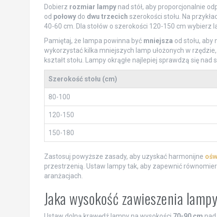
Dobierz
rozmiar lampy
nad stół, aby proporcjonalnie o
od
połowy
do
dwu trzecich
szerokości stołu. Na przykł
40-60 cm. Dla stołów o szerokości 120-150 cm wybierz l
Pamiętaj, że lampa powinna być
mniejsza
od stołu, aby 
wykorzystać kilka mniejszych lamp ułożonych w rzędzie,
kształt stołu. Lampy okrągłe najlepiej sprawdzą się nad
Szerokość stołu (cm)
80-100
120-150
150-180
Zastosuj powyższe zasady, aby uzyskać harmonijne
ośw
przestrzenią. Ustaw lampy tak, aby zapewnić równomiern
aranżacjach.
Jaka wysokość zawieszenia lampy
Ustaw dolną krawędź lampy na wysokości
70-90 cm
nad 