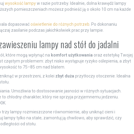
suj
wysokość lampy
w razie potrzeby. Idealnie, dolna krawędź lampy
yższych pomieszczeniach możesz podnieść ją o około 10 cm na każde
ozwala dopasować
oświetlenie do różnych potrzeb
. Po dokonaniu
zaj zasilanie podczas jakichkolwiek prac przy lampie.
zawieszeniu lampy nad stół do jadalni
ół, które mogą wpłynąć na
komfort użytkowania
oraz estetykę Twojej
st częstym problemem: zbyt nisko występuje ryzyko oślepienia, a zbyt
 wysokość to 75–85 cm nad blatem.
niknąć w przestrzeni, z kolei
zbyt duża
przytłoczy otoczenie. Idealna
tołu.
niania. Umożliwia to dostosowanie jasności w różnych sytuacjach.
to chłodny charakter, który nie sprzyja przyjemnemu jedzeniu.
00K.
b trzy lampy rozmieszczone równomiernie, aby uniknąć cieni i
j lampy tylko na stałe; zamontuj ją chwilowo, aby sprawdzić, czy
odległości od stołu.