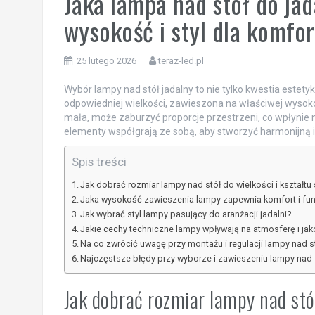
Jaka lampa nad stół do jad
wysokość i styl dla komfor
25 lutego 2026
teraz-led.pl
Wybór lampy nad stół jadalny to nie tylko kwestia estety
odpowiedniej wielkości, zawieszona na właściwej wysokoś
mała, może zaburzyć proporcje przestrzeni, co wpłynie 
elementy współgrają ze sobą, aby stworzyć harmonijną i
Spis treści
Jak dobrać rozmiar lampy nad stół do wielkości i kształtu 
Jaka wysokość zawieszenia lampy zapewnia komfort i fu
Jak wybrać styl lampy pasujący do aranżacji jadalni?
Jakie cechy techniczne lampy wpływają na atmosferę i jak
Na co zwrócić uwagę przy montażu i regulacji lampy nad 
Najczęstsze błędy przy wyborze i zawieszeniu lampy nad s
Jak dobrać rozmiar lampy nad stół