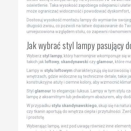
oświetlenie. Taka wysokość zapobiega oślepianiu i ułat
może ograniczać widoczność i powodować dyskomfort, n
Dostosuj wysokość montażu lampy do wymiarów swojego 
długości zwisu, co pozwoli na łatwe dopasowanie do Twoi
umiejscowiona względem stołu, co zapewni równomierne 
Jak wybrać styl lampy pasujący do
Wybierz
styl lampy
, który harmonijnie wkomponuje się w
takich jak
loftowy
,
skandynawski
czy
glamour
, które m
Lampy w
stylu loftowym
charakteryzują się surowością 
wnętrzach, gdzie widoczne są techniczne detale, takie j
konstrukcyjne atuty i ciemne kolory, aby wzmocnić klimat
Styl
glamour
to elegancja i luksus. Lampy w tym stylu czę
lampę z aksamitnym lub jedwabnym abażurem, aby dodać 
W przypadku
stylu skandynawskiego
, skup się na natu
czy tkanin aportują do wnętrza ciepła i przytulności. 
i prostotę.
Wybierając lampę, weź pod uwagę również inne elementy w