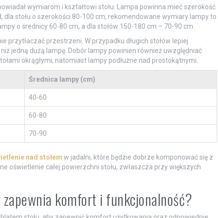
dpowiadał wymiarom i kształtowi stołu. Lampa powinna mieć szerokość
ad, dla stołu o szerokości 80-100 cm, rekomendowane wymiary lampy to
ampy o średnicy 60-80 cm, a dla stołów 150-180 cm – 70-90 cm.
nie przytłaczać przestrzeni. W przypadku długich stołów lepiej
 niż jedną dużą lampę. Dobór lampy powinien również uwzględniać
 stołami okrągłymi, natomiast lampy podłużne nad prostokątnymi.
Średnica lampy (cm)
40-60
60-80
70-90
ietlenie nad stołem
w jadalni, które będzie dobrze komponować się z
e oświetlenie całej powierzchni stołu, zwłaszcza przy większych
 zapewnia komfort i funkcjonalność?
blatem stołu, aby zapewnić komfort użytkowania oraz odpowiednie