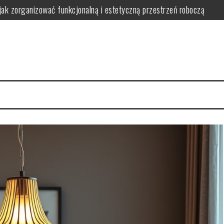
jak zorganizować funkcjonalną i estetyczną przestrzeń roboczą
wa i bezpieczeństwo w praktyce
 bezpieczne i ergonomiczne oświetlenie wspierające naukę
nwestować i jak uniknąć typowych problemów w praktyce
 wybrać, zamontować i zoptymalizować działanie dla komfortu i oszczę
ć bezpieczeństwo, wygodę i estetykę w praktyce