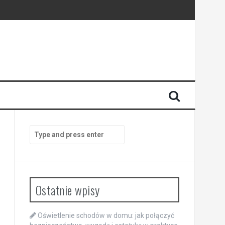
dności energii
Search
for:
Ostatnie wpisy
Oświetlenie schodów w domu: jak połączyć