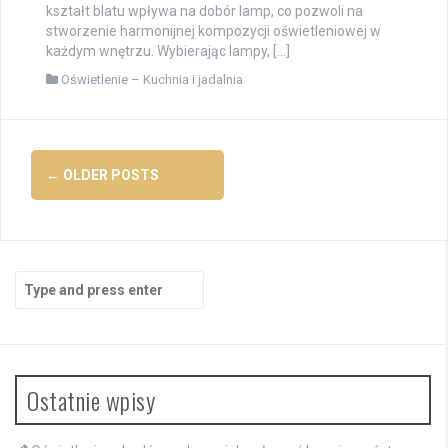
kształt blatu wpływa na dobór lamp, co pozwoli na
stworzenie harmonijnej kompozycji oświetleniowej w
każdym wnętrzu. Wybierając lampy, […]
Oświetlenie – Kuchnia i jadalnia
Posts
←
OLDER POSTS
navigation
Search
for:
Ostatnie wpisy