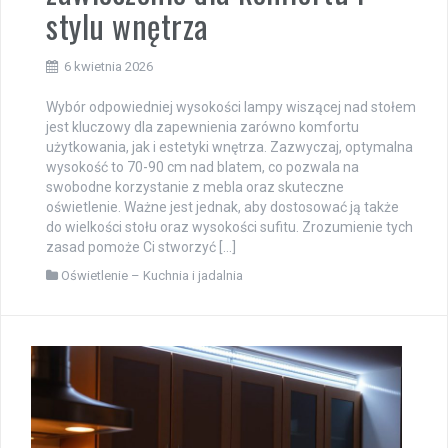
stylu wnętrza
6 kwietnia 2026
Wybór odpowiedniej wysokości lampy wiszącej nad stołem
jest kluczowy dla zapewnienia zarówno komfortu
użytkowania, jak i estetyki wnętrza. Zazwyczaj, optymalna
wysokość to 70-90 cm nad blatem, co pozwala na
swobodne korzystanie z mebla oraz skuteczne
oświetlenie. Ważne jest jednak, aby dostosować ją także
do wielkości stołu oraz wysokości sufitu. Zrozumienie tych
zasad pomoże Ci stworzyć […]
Oświetlenie – Kuchnia i jadalnia