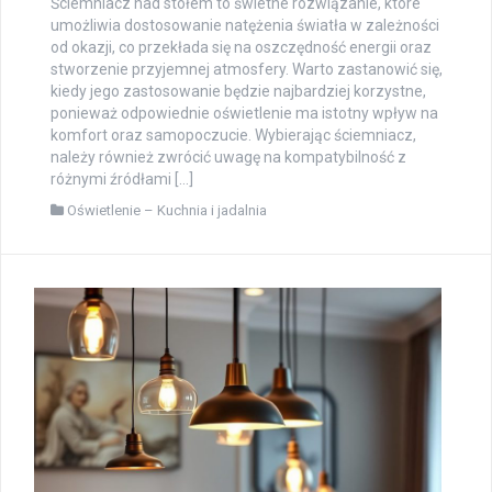
Ściemniacz nad stołem to świetne rozwiązanie, które
umożliwia dostosowanie natężenia światła w zależności
od okazji, co przekłada się na oszczędność energii oraz
stworzenie przyjemnej atmosfery. Warto zastanowić się,
kiedy jego zastosowanie będzie najbardziej korzystne,
ponieważ odpowiednie oświetlenie ma istotny wpływ na
komfort oraz samopoczucie. Wybierając ściemniacz,
należy również zwrócić uwagę na kompatybilność z
różnymi źródłami […]
Oświetlenie – Kuchnia i jadalnia