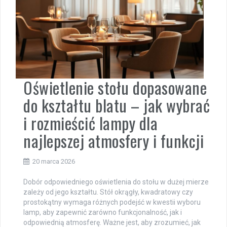
Oświetlenie stołu dopasowane
do kształtu blatu – jak wybrać
i rozmieścić lampy dla
najlepszej atmosfery i funkcji
20 marca 2026
Dobór odpowiedniego oświetlenia do stołu w dużej mierze
zależy od jego kształtu. Stół okrągły, kwadratowy czy
prostokątny wymaga różnych podejść w kwestii wyboru
lamp, aby zapewnić zarówno funkcjonalność, jak i
odpowiednią atmosferę. Ważne jest, aby zrozumieć, jak