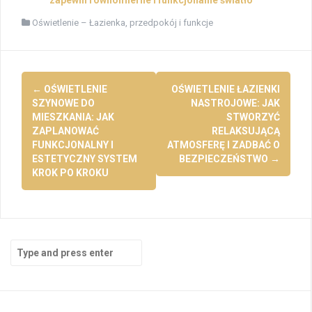
zapewni równomierne i funkcjonalne światło
Oświetlenie – Łazienka, przedpokój i funkcje
Post
←
OŚWIETLENIE
OŚWIETLENIE ŁAZIENKI
navigation
SZYNOWE DO
NASTROJOWE: JAK
MIESZKANIA: JAK
STWORZYĆ
ZAPLANOWAĆ
RELAKSUJĄCĄ
FUNKCJONALNY I
ATMOSFERĘ I ZADBAĆ O
ESTETYCZNY SYSTEM
BEZPIECZEŃSTWO
→
KROK PO KROKU
Search
for: