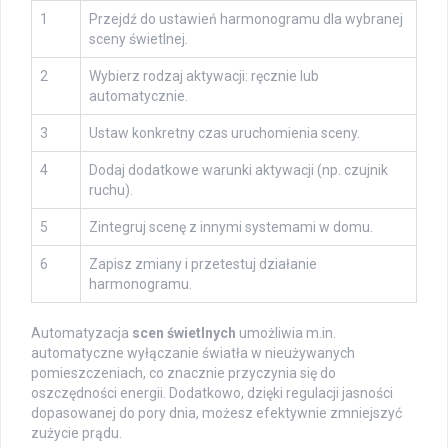
1
Przejdź do ustawień harmonogramu dla wybranej
sceny świetlnej.
2
Wybierz rodzaj aktywacji: ręcznie lub
automatycznie.
3
Ustaw konkretny czas uruchomienia sceny.
4
Dodaj dodatkowe warunki aktywacji (np. czujnik
ruchu).
5
Zintegruj scenę z innymi systemami w domu.
6
Zapisz zmiany i przetestuj działanie
harmonogramu.
Automatyzacja
scen świetlnych
umożliwia m.in.
automatyczne wyłączanie światła w nieużywanych
pomieszczeniach, co znacznie przyczynia się do
oszczędności energii. Dodatkowo, dzięki regulacji jasności
dopasowanej do pory dnia, możesz efektywnie zmniejszyć
zużycie prądu.