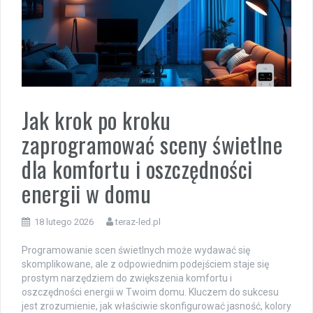
Jak krok po kroku
zaprogramować sceny świetlne
dla komfortu i oszczędności
energii w domu
18 lutego 2026
teraz-led.pl
Programowanie scen świetlnych może wydawać się
skomplikowane, ale z odpowiednim podejściem staje się
prostym narzędziem do zwiększenia komfortu i
oszczędności energii w Twoim domu. Kluczem do sukcesu
jest zrozumienie, jak właściwie skonfigurować jasność, kolory