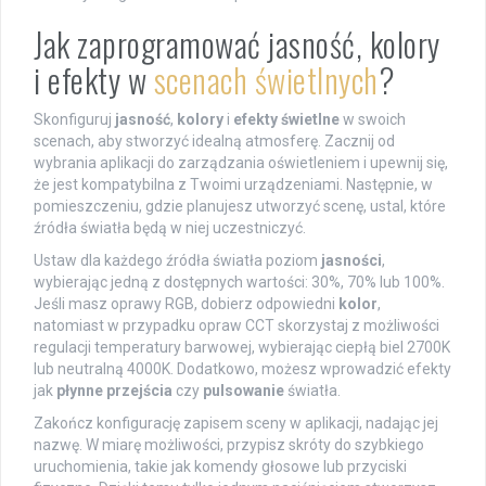
Jak zaprogramować jasność, kolory
i efekty w
scenach świetlnych
?
Skonfiguruj
jasność
,
kolory
i
efekty świetlne
w swoich
scenach, aby stworzyć idealną atmosferę. Zacznij od
wybrania aplikacji do zarządzania oświetleniem i upewnij się,
że jest kompatybilna z Twoimi urządzeniami. Następnie, w
pomieszczeniu, gdzie planujesz utworzyć scenę, ustal, które
źródła światła będą w niej uczestniczyć.
Ustaw dla każdego źródła światła poziom
jasności
,
wybierając jedną z dostępnych wartości: 30%, 70% lub 100%.
Jeśli masz oprawy RGB, dobierz odpowiedni
kolor
,
natomiast w przypadku opraw CCT skorzystaj z możliwości
regulacji temperatury barwowej, wybierając ciepłą biel 2700K
lub neutralną 4000K. Dodatkowo, możesz wprowadzić efekty
jak
płynne przejścia
czy
pulsowanie
światła.
Zakończ konfigurację zapisem sceny w aplikacji, nadając jej
nazwę. W miarę możliwości, przypisz skróty do szybkiego
uruchomienia, takie jak komendy głosowe lub przyciski