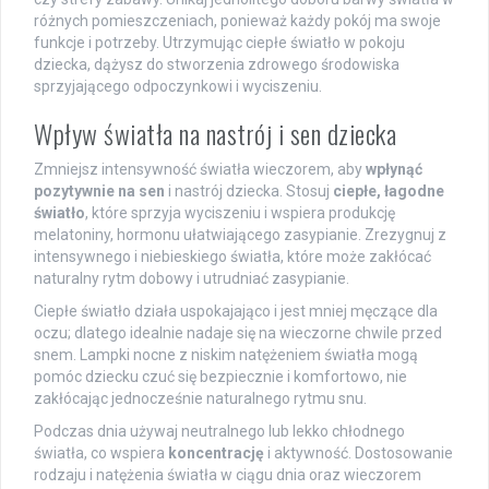
różnych pomieszczeniach, ponieważ każdy pokój ma swoje
funkcje i potrzeby. Utrzymując ciepłe światło w pokoju
dziecka, dążysz do stworzenia zdrowego środowiska
sprzyjającego odpoczynkowi i wyciszeniu.
Wpływ światła na nastrój i sen dziecka
Zmniejsz intensywność światła wieczorem, aby
wpłynąć
pozytywnie na sen
i nastrój dziecka. Stosuj
ciepłe, łagodne
światło
, które sprzyja wyciszeniu i wspiera produkcję
melatoniny, hormonu ułatwiającego zasypianie. Zrezygnuj z
intensywnego i niebieskiego światła, które może zakłócać
naturalny rytm dobowy i utrudniać zasypianie.
Ciepłe światło działa uspokajająco i jest mniej męczące dla
oczu; dlatego idealnie nadaje się na wieczorne chwile przed
snem. Lampki nocne z niskim natężeniem światła mogą
pomóc dziecku czuć się bezpiecznie i komfortowo, nie
zakłócając jednocześnie naturalnego rytmu snu.
Podczas dnia używaj neutralnego lub lekko chłodnego
światła, co wspiera
koncentrację
i aktywność. Dostosowanie
rodzaju i natężenia światła w ciągu dnia oraz wieczorem