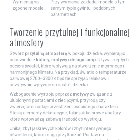
Wymieniaj na
Przy wymianie zakładaj modele o tym
zgodne modele
samym typie gwintu i podobnych
parametrach.
Tworzenie przytulnej i funkcjonalnej
atmosfery
Stwórz
przytulną atmosferę
w pokoju dziecka, wybierając
odpowiednie
kolory
,
motywy
i
design lamp
. Używaj ciepłych
odcieni świateł, które wpływają na stworzenie intymnego i
harmonijnego klimatu. Na przykład, światło o temperaturze
barwowej 2700–3300 K będzie sprzyjać relaksowi i
pozytywnie wpływać na nastrój dziecka.
Wzbogacenie wystroju poprzez
motywy
związane z
ulubionymi postaciami dziecięcymi, przyrodą czy
zwierzętami nadaje przestrzeni osobistego charakteru.
Stosuj elementy dekoracyjne, takie jak kolorowe abażury,
które wprowadzą zabawę i radość do wystroju.
Unikaj zbyt jaskrawych kolorów i zbyt intensywnego
oświetlenia, które mogą przytłaczać. Postaw na