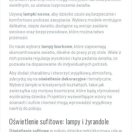
świetlnych, co ułatwia rozproszenie światła.
Używaj
lampki nocne
, aby dziecko czuło się bezpiecznie i
komfortowo podczas zasypiania. Wybierz modele emitujące
delikatne, ciepłe światło; dostępne są wersje zasilane
sieciowo oraz bezprzewodowe, które można łatwo
przenosić.
Do nauki wybierz
lampy biurkowe
, które zapewniają
skoncentrowane światło, idealne do pracy przy stole. Wiele z
nich posiada regulację wysokości i kąta padania światła, co
pozwala na dopasowanie do indywidualnych potrzeb.
Aby dodać charakteru i stworzyć wyjątkową atmosferę,
zdecyduj się na
oświetlenie dekoracyjne
i tematyczne.
Wybierz lampki w kreatywnych kształtach, takie jak
zwierzątka czy motywy kosmiczne, które będą stymulować
wyobraźnię dziecka. Projektory wyświetlające wzory na
ścianach i suficie również mogą wprowadzić wyjątkowy
nastrój do pokoju.
Oświetlenie sufitowe: lampy i żyrandole
Oświetlenie sufitowe
w pokoju dziecka pełni kluczową rolę w