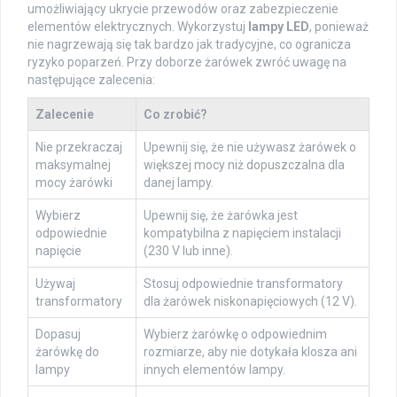
umożliwiający ukrycie przewodów oraz zabezpieczenie
elementów elektrycznych. Wykorzystuj
lampy LED
, ponieważ
nie nagrzewają się tak bardzo jak tradycyjne, co ogranicza
ryzyko poparzeń. Przy doborze żarówek zwróć uwagę na
następujące zalecenia:
Zalecenie
Co zrobić?
Nie przekraczaj
Upewnij się, że nie używasz żarówek o
maksymalnej
większej mocy niż dopuszczalna dla
mocy żarówki
danej lampy.
Wybierz
Upewnij się, że żarówka jest
odpowiednie
kompatybilna z napięciem instalacji
napięcie
(230 V lub inne).
Używaj
Stosuj odpowiednie transformatory
transformatory
dla żarówek niskonapięciowych (12 V).
Dopasuj
Wybierz żarówkę o odpowiednim
żarówkę do
rozmiarze, aby nie dotykała klosza ani
lampy
innych elementów lampy.