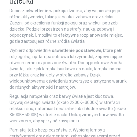
Dobierz
oświetlenie
w pokoju dziecka, aby wspierało jego
różne aktywności, takie jak nauka, zabawa oraz relaks.
Zacznij od określenia funkcji pokoju oraz wieku i potrzeb
dziecka. Podziel przestrzeń na strefy: naukę, zabawę i
odpoczynek. Umożliwi to efektywne rozplanowanie miejsc,
gdzie zastosujesz różne źródła światła.
Wybierz odpowiednie
oświetlenie podstawowe
, które pełni
rolę ogólną, np. lampa sufitowa lub żyrandol, zapewniające
równomierne rozproszone światło. Dodaj punktowe źródła
światła, takie jak lampka biurkowa do nauki, lampka nocna
przy łóżku oraz kinkiety w strefie zabawy. Dzięki
wielopunktowemu oświetleniu stworzysz elastyczne warunki
do różnych aktywności i nastrojów.
Regulacja natężenia oraz barwy światła jest kluczowa.
Używaj ciepłego światła (około 2200K–3000K) w strefach
relaksu i snu, natomiast neutralne lub chłodne światło (około
3500K–5000K) w strefie nauki. Unikaj zimnych barw światła
wieczorem, aby sprzyjać zasypianiu.
Pamiętaj też o bezpieczeństwie. Wybieraj lampy z
certyfikatami oraz elementami zabezpieczającymi przed