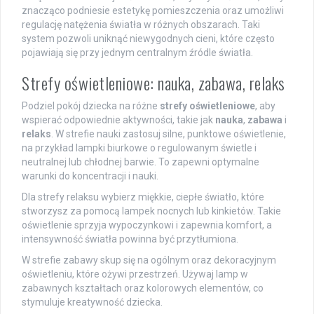
znacząco podniesie estetykę pomieszczenia oraz umożliwi
regulację natężenia światła w różnych obszarach. Taki
system pozwoli uniknąć niewygodnych cieni, które często
pojawiają się przy jednym centralnym źródle światła.
Strefy oświetleniowe: nauka, zabawa, relaks
Podziel pokój dziecka na różne
strefy oświetleniowe
, aby
wspierać odpowiednie aktywności, takie jak
nauka
,
zabawa
i
relaks
. W strefie nauki zastosuj silne, punktowe oświetlenie,
na przykład lampki biurkowe o regulowanym świetle i
neutralnej lub chłodnej barwie. To zapewni optymalne
warunki do koncentracji i nauki.
Dla strefy relaksu wybierz miękkie, ciepłe światło, które
stworzysz za pomocą lampek nocnych lub kinkietów. Takie
oświetlenie sprzyja wypoczynkowi i zapewnia komfort, a
intensywność światła powinna być przytłumiona.
W strefie zabawy skup się na ogólnym oraz dekoracyjnym
oświetleniu, które ożywi przestrzeń. Używaj lamp w
zabawnych kształtach oraz kolorowych elementów, co
stymuluje kreatywność dziecka.