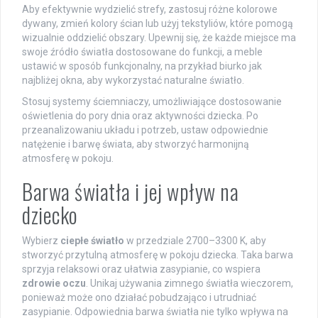
Aby efektywnie wydzielić strefy, zastosuj różne kolorowe
dywany, zmień kolory ścian lub użyj tekstyliów, które pomogą
wizualnie oddzielić obszary. Upewnij się, że każde miejsce ma
swoje źródło światła dostosowane do funkcji, a meble
ustawić w sposób funkcjonalny, na przykład biurko jak
najbliżej okna, aby wykorzystać naturalne światło.
Stosuj systemy ściemniaczy, umożliwiające dostosowanie
oświetlenia do pory dnia oraz aktywności dziecka. Po
przeanalizowaniu układu i potrzeb, ustaw odpowiednie
natężenie i barwę świata, aby stworzyć harmonijną
atmosferę w pokoju.
Barwa światła i jej wpływ na
dziecko
Wybierz
ciepłe światło
w przedziale 2700–3300 K, aby
stworzyć przytulną atmosferę w pokoju dziecka. Taka barwa
sprzyja relaksowi oraz ułatwia zasypianie, co wspiera
zdrowie oczu
. Unikaj używania zimnego światła wieczorem,
ponieważ może ono działać pobudzająco i utrudniać
zasypianie. Odpowiednia barwa światła nie tylko wpływa na