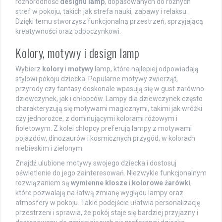
różnorodność
designu lamp
, dopasowanych do różnych
stref w pokoju, takich jak strefa nauki, zabawy i relaksu.
Dzięki temu stworzysz funkcjonalną przestrzeń, sprzyjającą
kreatywności oraz odpoczynkowi.
Kolory, motywy i design lamp
Wybierz
kolory
i
motywy
lamp, które najlepiej odpowiadają
stylowi pokoju dziecka. Popularne motywy zwierząt,
przyrody czy fantasy doskonale wpasują się w gust zarówno
dziewczynek, jak i chłopców. Lampy dla dziewczynek często
charakteryzują się motywami magicznymi, takimi jak wróżki
czy jednorożce, z dominującymi kolorami różowym i
fioletowym. Z kolei chłopcy preferują lampy z motywami
pojazdów, dinozaurów i kosmicznych przygód, w kolorach
niebieskim i zielonym.
Znajdź ulubione motywy swojego dziecka i dostosuj
oświetlenie do jego zainteresowań. Niezwykle funkcjonalnym
rozwiązaniem są
wymienne klosze
i
kolorowe żarówki
,
które pozwalają na łatwą zmianę wyglądu lampy oraz
atmosfery w pokoju. Takie podejście ułatwia personalizację
przestrzeni i sprawia, że pokój staje się bardziej przyjazny i