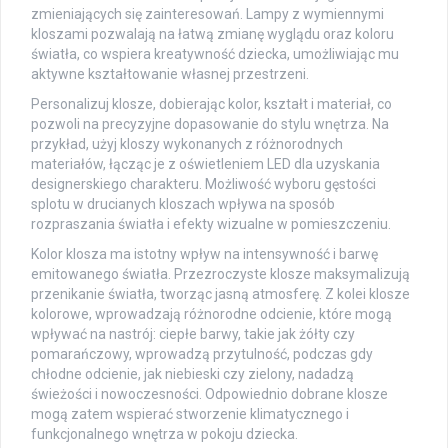
zmieniających się zainteresowań. Lampy z wymiennymi
kloszami pozwalają na łatwą zmianę wyglądu oraz koloru
światła, co wspiera kreatywność dziecka, umożliwiając mu
aktywne kształtowanie własnej przestrzeni.
Personalizuj klosze, dobierając kolor, kształt i materiał, co
pozwoli na precyzyjne dopasowanie do stylu wnętrza. Na
przykład, użyj kloszy wykonanych z różnorodnych
materiałów, łącząc je z oświetleniem LED dla uzyskania
designerskiego charakteru. Możliwość wyboru gęstości
splotu w drucianych kloszach wpływa na sposób
rozpraszania światła i efekty wizualne w pomieszczeniu.
Kolor klosza ma istotny wpływ na intensywność i barwę
emitowanego światła. Przezroczyste klosze maksymalizują
przenikanie światła, tworząc jasną atmosferę. Z kolei klosze
kolorowe, wprowadzają różnorodne odcienie, które mogą
wpływać na nastrój: ciepłe barwy, takie jak żółty czy
pomarańczowy, wprowadzą przytulność, podczas gdy
chłodne odcienie, jak niebieski czy zielony, nadadzą
świeżości i nowoczesności. Odpowiednio dobrane klosze
mogą zatem wspierać stworzenie klimatycznego i
funkcjonalnego wnętrza w pokoju dziecka.