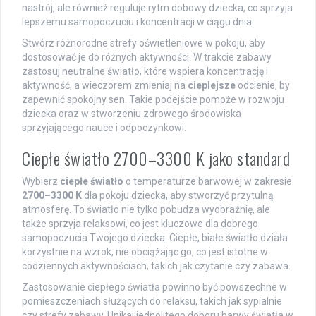
nastrój, ale również reguluje rytm dobowy dziecka, co sprzyja
lepszemu samopoczuciu i koncentracji w ciągu dnia.
Stwórz różnorodne strefy oświetleniowe w pokoju, aby
dostosować je do różnych aktywności. W trakcie zabawy
zastosuj neutralne światło, które wspiera koncentrację i
aktywność, a wieczorem zmieniaj na
cieplejsze
odcienie, by
zapewnić spokojny sen. Takie podejście pomoże w rozwoju
dziecka oraz w stworzeniu zdrowego środowiska
sprzyjającego nauce i odpoczynkowi.
Ciepłe światło 2700–3300 K jako standard
Wybierz
ciepłe światło
o temperaturze barwowej w zakresie
2700–3300 K
dla pokoju dziecka, aby stworzyć przytulną
atmosferę. To światło nie tylko pobudza wyobraźnię, ale
także sprzyja relaksowi, co jest kluczowe dla dobrego
samopoczucia Twojego dziecka. Ciepłe, białe światło działa
korzystnie na wzrok, nie obciążając go, co jest istotne w
codziennych aktywnościach, takich jak czytanie czy zabawa.
Zastosowanie ciepłego światła powinno być powszechne w
pomieszczeniach służących do relaksu, takich jak sypialnie
czy strefy zabawy. Unikaj jednolitego doboru barwy światła w