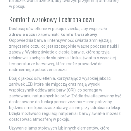
na oczekiwania dziecka, aby tworzyć przyjemną atmosferę
w pokoju.
Komfort wzrokowy i ochrona oczu
Dostosuj oświetlenie w pokoju dziecka, aby wspierało
zdrowie oczu
i zapewniało
komfort wzrokowy
.
Odpowiednia barwa i intensywność światła zmniejszają
zmęczenie oczu, co jest szczególnie ważne podczas nauki i
zabawy. Wybierz światło o ciepłej barwie, które sprzyja
relaksowi i zachęca do skupienia. Unikaj światła o wysokiej
temperaturze barwowej, które może prowadzić do
nadmiernego pobudzenia oczu.
Dbaj o jakość oświetlenia, korzystając z wysokiej jakości
żarówek LED, które nie migoczą oraz mają wysoki
współczynnik oddawania barw (CRI), co pomaga w
zachowaniu naturalnych kolorów. Źródła światła powinny być
dostosowane do funkcji pomieszczenia – inne potrzeby
będziesz mieć podczas zabawy, a inne przy odrabianiu lekcji.
Dzięki możliwości regulacji natężenia i barwy światła możesz
dostosować atmosferę w pokoju.
Używanie lamp stołowych lub innych elementów, które