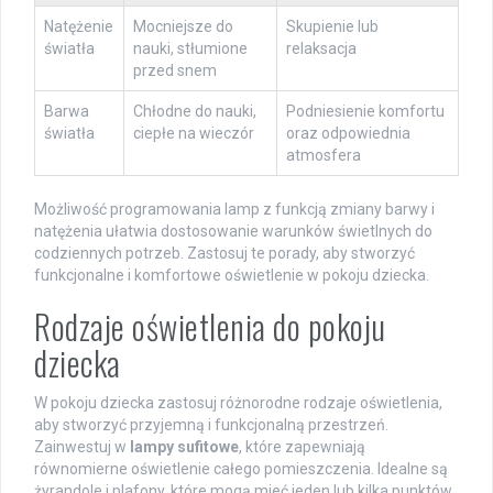
Natężenie
Mocniejsze do
Skupienie lub
światła
nauki, stłumione
relaksacja
przed snem
Barwa
Chłodne do nauki,
Podniesienie komfortu
światła
ciepłe na wieczór
oraz odpowiednia
atmosfera
Możliwość programowania lamp z funkcją zmiany barwy i
natężenia ułatwia dostosowanie warunków świetlnych do
codziennych potrzeb. Zastosuj te porady, aby stworzyć
funkcjonalne i komfortowe oświetlenie w pokoju dziecka.
Rodzaje oświetlenia do pokoju
dziecka
W pokoju dziecka zastosuj różnorodne rodzaje oświetlenia,
aby stworzyć przyjemną i funkcjonalną przestrzeń.
Zainwestuj w
lampy sufitowe
, które zapewniają
równomierne oświetlenie całego pomieszczenia. Idealne są
żyrandole i plafony, które mogą mieć jeden lub kilka punktów