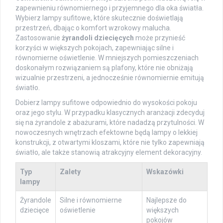
zapewnieniu równomiernego i przyjemnego dla oka światła.
Wybierz lampy sufitowe, które skutecznie doświetlają
przestrzeń, dbając o komfort wzrokowy malucha.
Zastosowanie
żyrandoli dziecięcych
może przynieść
korzyści w większych pokojach, zapewniając silne i
równomierne oświetlenie. W mniejszych pomieszczeniach
doskonałym rozwiązaniem są plafony, które nie obniżają
wizualnie przestrzeni, a jednocześnie równomiernie emitują
światło.
Dobierz lampy sufitowe odpowiednio do wysokości pokoju
oraz jego stylu. W przypadku klasycznych aranżacji zdecyduj
się na żyrandole z abażurami, które nadadzą przytulności. W
nowoczesnych wnętrzach efektowne będą lampy o lekkiej
konstrukcji, z otwartymi kloszami, które nie tylko zapewniają
światło, ale także stanowią atrakcyjny element dekoracyjny.
Typ
Zalety
Wskazówki
lampy
Żyrandole
Silne i równomierne
Najlepsze do
dziecięce
oświetlenie
większych
pokojów