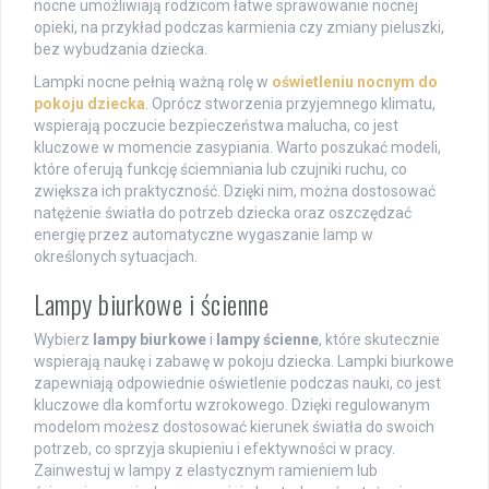
nocne umożliwiają rodzicom łatwe sprawowanie nocnej
opieki, na przykład podczas karmienia czy zmiany pieluszki,
bez wybudzania dziecka.
Lampki nocne pełnią ważną rolę w
oświetleniu nocnym do
pokoju dziecka
. Oprócz stworzenia przyjemnego klimatu,
wspierają poczucie bezpieczeństwa malucha, co jest
kluczowe w momencie zasypiania. Warto poszukać modeli,
które oferują funkcję ściemniania lub czujniki ruchu, co
zwiększa ich praktyczność. Dzięki nim, można dostosować
natężenie światła do potrzeb dziecka oraz oszczędzać
energię przez automatyczne wygaszanie lamp w
określonych sytuacjach.
Lampy biurkowe i ścienne
Wybierz
lampy biurkowe
i
lampy ścienne
, które skutecznie
wspierają naukę i zabawę w pokoju dziecka. Lampki biurkowe
zapewniają odpowiednie oświetlenie podczas nauki, co jest
kluczowe dla komfortu wzrokowego. Dzięki regulowanym
modelom możesz dostosować kierunek światła do swoich
potrzeb, co sprzyja skupieniu i efektywności w pracy.
Zainwestuj w lampy z elastycznym ramieniem lub