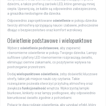
dziećmi, a także preferuj żarówki LED, które generują mniej
ciepła. Upewnij się, że kable są odpowiednio zabezpieczone,
a gniazdka niedostępne dla dziecka.
Odpowiednio zaprojektowane
oświetlenie
w pokoju dziecka
tworzy atmosferę sprzyjającą nauce i zabawie, jednocześnie
dbając o bezpieczeństwo oraz komfort wzrokowy.
Oświetlenie podstawowe i wielopunktowe
Wybierz
oświetlenie podstawowe
, aby zapewnić
równomierne oświetlenie w pokoju Twojego dziecka. Lampy
sufitowe i plafony LED równomiernie rozpraszają światło,
eliminując ciemne zakamarki, co pozytywnie wpływa na
postrzeganie przestrzeni.
Dodaj
wielopunktowe oświetlenie
, żeby doświetlić kluczowe
strefy, takie jak miejsce nauki czy czytania. Takie
rozwiązanie pozwala stworzyć przytulną atmosferę oraz
zwiększa
funkcjonalność
wnętrza. Wykorzystaj lampki
biurkowe, kinkiety oraz lampy podłogowe, aby odpowiednio
kierunkować światło zgodnie z potrzebami.
Połącz te dwa rodzaje oświetlenia, aby uzyskać efekt, który