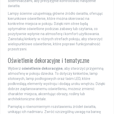
ściemniaczami, aby precyzyjnie kontrolować natężenie
światła.
Lampy ścienne uzupełniają główne źródło światła, oferując
kierunkowe oświetlenie, które można skierować na
konkretne miejsca w pokoju. Dzięki nim stree będą
optymalnie oświetlone podczas zabawy lub czytania, co
pozytywnie wpłynie na atmosferę i komfort użytkowania.
Zainstaluj kinkiety w różnych strefach pokoju, aby stworzyć
wielopunktowe oświetlenie, które poprawi funkcjonalność
przestrzeni.
Oświetlenie dekoracyjne i tematyczne
Wybierz
oświetlenie dekoracyjne
, aby stworzyć przyjemną
atmosferę w pokoju dziecka. To dotyczy kinkietów, lamp
stołowych, lamp podłogowych oraz taśm LED, które
podkreślają elementy wystroju i dodają uroku wnętrzu. Dzięki
dobrze zaplanowanemu oświetleniu, możesz zmienić
charakter miejsca, akcentując obrazy, rośliny lub
architektoniczne detale.
Pamiętaj o równomiernym rozstawieniu źródeł światła,
unikając ich nadmiaru. Zwróć szczególną uwagę na barwę