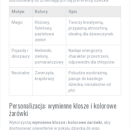
dostosowany do zmieniających się preferencji dziecka.
Motyw
Kolory
Opis
Magic
Różowy,
Tworzy kreatywną,
fioletowy,
przyjazną atmosferę,
pastelowa
idealną dla dziewczynek.
zieleń
Pojazdy i
Niebieski,
Nadaje energiczny
dinozaury
zielony,
charakter przestrzeni,
pomarańczowy
odpowiedni dla chłopców.
Neutralne
Zwierzęta,
Pobudza wyobraźnię,
krajobrazy
pasuje do każdego
dziecka, niezależnie od
płci.
Personalizacja: wymienne klosze i kolorowe
żarówki
Wykorzystaj
wymienne klosze
i
kolorowe żarówki
, aby
dostosować oświetlenie w pokoju dziecka do jego