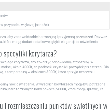
menów
x w przypadku większej jasności)
arza, aby zapewnić sobie harmonijną i przyjemną przestrzeń. Rozważ
, które mogą dodać dodatkowej głębi i elegancji do oświetlenia.
o specyfiki korytarza?
 swojego korytarza, aby stworzyć odpowiednią atmosferę. W
tralnej, około
4000K
, co podkreśli czystość i porządek przestrzeni. Dla
rwę, z temperaturą w okolicach
3000K
, która sprzyja tworzeniu
ną moc oświetlenia. W wysokich korytarzach mogę być potrzebne
Unikaj bardzo zimnych barw powyżej
5000K
, które mogą sprawić, że
iu i rozmieszczeniu punktów świetlnych w