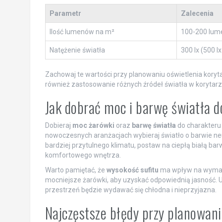
Parametr
Zalecenia
Ilość lumenów na m²
100-200 lu
Natężenie światła
300 lx (500 l
Zachowaj te wartości przy planowaniu oświetlenia koryt
również zastosowanie różnych źródeł światła w korytarzu
Jak dobrać moc i barwę światła d
Dobieraj
moc żarówki
oraz
barwę światła
do charakteru
nowoczesnych aranżacjach wybieraj światło o barwie neu
bardziej przytulnego klimatu, postaw na ciepłą białą ba
komfortowego wnętrza.
Warto pamiętać, że
wysokość sufitu
ma wpływ na wymaga
mocniejsze żarówki, aby uzyskać odpowiednią jasność. 
przestrzeń będzie wydawać się chłodna i nieprzyjazna.
Najczęstsze błędy przy planowan