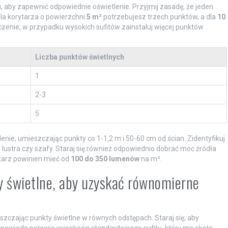
, aby zapewnić odpowiednie oświetlenie. Przyjmij zasadę, że jeden
dla korytarza o powierzchni
5 m²
potrzebujesz trzech punktów, a dla
10
zenie; w przypadku wysokich sufitów zainstaluj więcej punktów
Liczba punktów świetlnych
1
2-3
5
nie, umieszczając punkty co 1-1,2 m i 50-60 cm od ścian. Zidentyfikuj
lustra czy szafy. Staraj się również odpowiednio dobrać moc źródła
tarz powinien mieć od
100 do 350 lumenów
na m².
y świetlne, aby uzyskać równomierne
szczając punkty świetlne w równych odstępach. Staraj się, aby
odpowiada połowie wysokości standardowego sufitu, który ma około