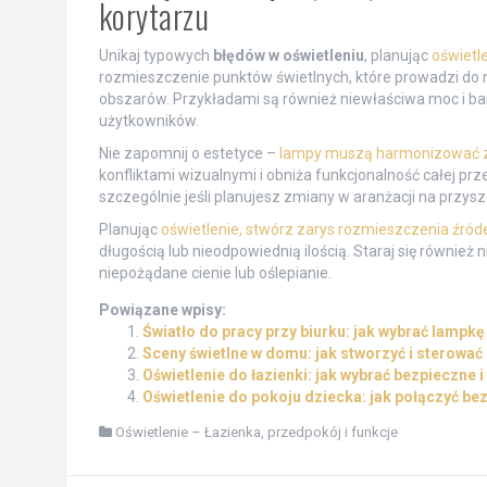
korytarzu
Unikaj typowych
błędów w oświetleniu
, planując
oświetl
rozmieszczenie punktów świetlnych, które prowadzi do 
obszarów. Przykładami są również niewłaściwa moc i barw
użytkowników.
Nie zapomnij o estetyce –
lampy muszą harmonizować z
konfliktami wizualnymi i obniża funkcjonalność całej prz
szczególnie jeśli planujesz zmiany w aranżacji na przysz
Planując
oświetlenie, stwórz zarys rozmieszczenia źróde
długością lub nieodpowiednią ilością. Staraj się równ
niepożądane cienie lub oślepianie.
Powiązane wpisy:
Światło do pracy przy biurku: jak wybrać lampk
Sceny świetlne w domu: jak stworzyć i sterowa
Oświetlenie do łazienki: jak wybrać bezpieczne i
Oświetlenie do pokoju dziecka: jak połączyć b
Oświetlenie – Łazienka, przedpokój i funkcje