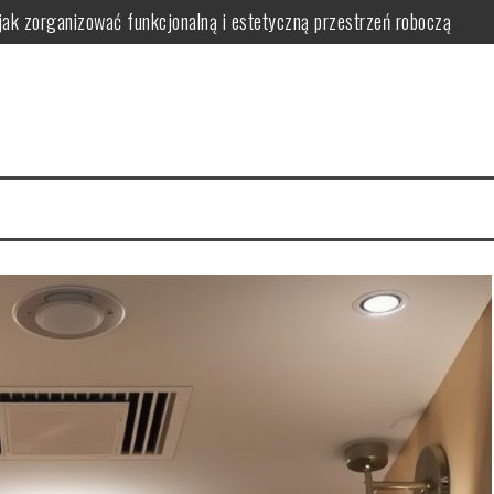
jak zorganizować funkcjonalną i estetyczną przestrzeń roboczą
wa i bezpieczeństwo w praktyce
 bezpieczne i ergonomiczne oświetlenie wspierające naukę
nwestować i jak uniknąć typowych problemów w praktyce
 wybrać, zamontować i zoptymalizować działanie dla komfortu i oszczę
ć bezpieczeństwo, wygodę i estetykę w praktyce