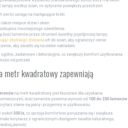
ć lampy wzdłuż ścian, co optycznie powiększy przestrzeń.
 zwróć uwagę na następujące kroki:
także miejsce drzwi i okien.
trzebujesz mocniejszego oświetlenia.
ą ilość lumenów przez strumień świetlny pojedynczej lampy.
ając zbytniego zbliżania
ich do ścian, aby ograniczyć cienie.
zenie, aby światło się na siebie nakładało.
: ogólne, zadaniowe i dekoracyjne, co zwiększy komfort użytkowania
żności od potrzeb.
 na metr kwadratowy zapewniają
umenów
na metr kwadratowy jest kluczowe dla uzyskania
 pomieszczeń, ilość lumenów powinna wynosić od
100 do 200 lumenów
orytarz stanie się jasny i przyjemny w użytkowaniu.
ć wokół
300 lx
, co sprzyja komfortowi poruszania się i zwiększa
 małe korytarze z ograniczonym dostępem światła naturalnego,
iednią jasność.