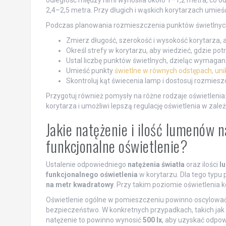
2,4–2,5 metra. Przy długich i wąskich korytarzach umieś
Podczas planowania rozmieszczenia punktów świetlnych
Zmierz długość, szerokość i wysokość korytarza, a 
Określ strefy w korytarzu, aby wiedzieć, gdzie po
Ustal liczbę punktów świetlnych, dzieląc wymagan
Umieść punkty
świetlne w równych odstępach, unik
Skontroluj kąt świecenia lamp i dostosuj rozmieszc
Przygotuj również pomysły na różne rodzaje oświetlenia
korytarza i umożliwi lepszą regulację oświetlenia w zale
Jakie natężenie i ilość lumenów
funkcjonalne oświetlenie?
Ustalenie odpowiedniego
natężenia światła
oraz ilości
l
funkcjonalnego oświetlenia
w korytarzu. Dla tego typu
na metr kwadratowy
. Przy takim poziomie oświetlenia k
Oświetlenie ogólne w pomieszczeniu powinno oscylowa
bezpieczeństwo. W konkretnych przypadkach, takich jak
natężenie to powinno wynosić
500 lx
, aby uzyskać odpow