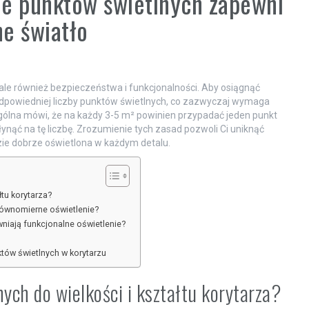
ile punktów świetlnych zapewni
e światło
, ale również bezpieczeństwa i funkcjonalności. Aby osiągnąć
odpowiedniej liczby punktów świetlnych, co zazwyczaj wymaga
ogólna mówi, że na każdy 3-5 m² powinien przypadać jeden punkt
łynąć na tę liczbę. Zrozumienie tych zasad pozwoli Ci uniknąć
ie dobrze oświetlona w każdym detalu.
łtu korytarza?
równomierne oświetlenie?
niają funkcjonalne oświetlenie?
tów świetlnych w korytarzu
ych do wielkości i kształtu korytarza?