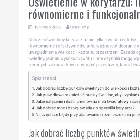
Oświetlenie w korytarzu: 
równomierne i funkcjonaln
16 lutego 2026
teraz-led.pl
Dobrze oświetlony korytarz to nie tylko kwestia estetyki
równomierne i efektywne światło, ważne jest dobranie 
uwzględnienia wielkości i kształtu przestrzeni. Zasada 
świetlny, jednak wysokość sufitu i inne czynniki mogą wp
ciemnych zakamarków i stworzyć przestrzeń, która będz
Spis treści
Jak dobrać liczbę punktów świetlnych do wielkości i kszta
Jak prawidłowo rozmieścić punkty świetlne, aby uzyskać 
Jakie natężenie i ilość lumenów na metr kwadratowy zapew
Jak dobrać moc i barwę światła do specyfiki korytarza?
Najczęstsze błędy przy planowaniu i rozmieszczeniu punk
Jak dobrać liczbę punktów świetln