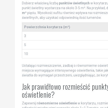
Dobierz właściwą liczbę
punktów świetlnych
w korytarzu
punkt świetlny wystarcza na około 3-5 m². Na przykład, 
m²
pięciu. Wysokość sufitu również wpływa na rozmieszc
świetlnych, aby uzyskać odpowiednią ilość lumenów.
Powierzchnia korytarza (m²)
3
5
10
Ustalając rozmieszczenie, zadbaj o równomierne oświetle
miejsca wymagające intensywnego oświetlenia, takie jak 
światła do wymagań przestrzeni, uwzględniając, że kory
Jak prawidłowo rozmieścić punkt
oświetlenie?
Zapewnij
równomierne oświetlenie
w korytarzu, rozmie
odległość między nimi wynosiła około 1–1,2 metra, co 