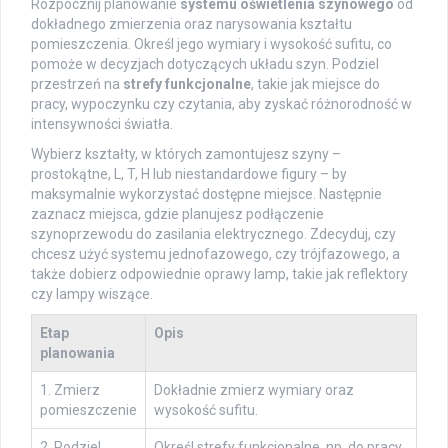
Rozpocznij planowanie
systemu oświetlenia szynowego
od
dokładnego zmierzenia oraz narysowania kształtu
pomieszczenia. Określ jego wymiary i wysokość sufitu, co
pomoże w decyzjach dotyczących układu szyn. Podziel
przestrzeń na
strefy funkcjonalne
, takie jak miejsce do
pracy, wypoczynku czy czytania, aby zyskać różnorodność w
intensywności światła.
Wybierz kształty, w których zamontujesz szyny –
prostokątne, L, T, H lub niestandardowe figury – by
maksymalnie wykorzystać dostępne miejsce. Następnie
zaznacz miejsca, gdzie planujesz podłączenie
szynoprzewodu do zasilania elektrycznego. Zdecyduj, czy
chcesz użyć systemu jednofazowego, czy trójfazowego, a
także dobierz odpowiednie oprawy lamp, takie jak reflektory
czy lampy wiszące.
Etap
Opis
planowania
1. Zmierz
Dokładnie zmierz wymiary oraz
pomieszczenie
wysokość sufitu.
2. Podziel
Określ strefy funkcjonalne, np. do pracy