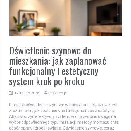
Oświetlenie szynowe do
mieszkania: jak zaplanować
funkcjonalny i estetyczny
system krok po kroku
17 lutego 2026
teraz-led.pl
Planując oświetlenie szynowe w mieszkaniu, kluczowe jest
zrozumienie, jak zbalansować funkcjonalność z estetyką.
Aby stworzyć efektywny system, warto zwrócić uwagę na
wybór odpowiedniego typu instalacji, metody montażu oraz
dobór opraw i źródeł światła. Oświetlenie szynowe, coraz