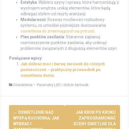
Estetyka
: Wybierz szyny i oprawy, które harmonizują z
wystrojem wnętrza; unikaj elementów, które będą
odbiegać stylem od reszty aranżacji.
Modularność
: Rozważ możliwości rozbudowy
systemu, co umożliwi późniejsze dostosowanie
oświetlenia do zmieniających się potrzeb
.
Plan punktów zasilania
: Starannie zaplanuj
rozmieszczenie punktów zasilania, aby uniknąć
problemów związanych z długością elementów szyn.
Powiązane wpisy:
Jak dobrać moc i barwę żarówek do różnych
pomieszczeń – praktyczny przewodnik po
oświetleniu domu
Oświetlenie – Parametry LED i dobór żarówek
Post
←
OŚWIETLENIE NAD
JAK KROK PO KROKU
navigation
WYSPĄ KUCHENNĄ: JAK
ZAPROGRAMOWAĆ
WYBRAĆ I
SCENY ŚWIETLNE DLA