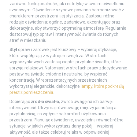
zarówno funkcjonalność, jak i estetykę w swoim oświetleniu
szynowym. Oświetlenie szynowe powinno harmonizować z
charakterem przestrzeni i jej stylizacją. Zastosuj różne
rodzaje oświetlenia: ogólne, zadaniowe, akcentujące oraz
dekoracyjne, aby stworzyć optymalną atmosferę. Regularnie
dostosowuj typ opraw i intensywność światła do różnych
stref w mieszkaniu.
Styl
opraw i żarówek jest kluczowy – wybieraj stylizacje,
które współgrają z wystrojem wnętrza. W strefach
wypoczynkowych zastosuj ciepłe, przytulne światło, które
sprzyja relaksowi. Natomiast w strefach pracy zdecydowanie
postaw na światło chłodne i neutralne, by wspierać
koncentrację. W reprezentacyjnych przestrzeniach
wykorzystaj eleganckie, dekoracyjne
lampy, które podkreślą
prestiż pomieszczenia
.
Dobierając
źródła światła
, zwróć uwagę na ich barwę i
intensywność. Utrzymaj równowagę między jasnością a
przytulnością, co wpłynie na komfort użytkowania
przestrzeni. Planując oświetlenie, uwzględnij również różne
sytuacje, w jakich wykorzystasz dany pokój – wspieraj
aktywność, ale także celebruj relaks w odpowiedniej