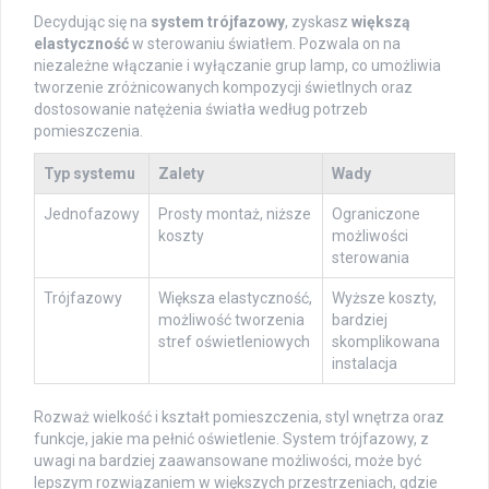
Decydując się na
system trójfazowy
, zyskasz
większą
elastyczność
w sterowaniu światłem. Pozwala on na
niezależne włączanie i wyłączanie grup lamp, co umożliwia
tworzenie zróżnicowanych kompozycji świetlnych oraz
dostosowanie natężenia światła według potrzeb
pomieszczenia.
Typ systemu
Zalety
Wady
Jednofazowy
Prosty montaż, niższe
Ograniczone
koszty
możliwości
sterowania
Trójfazowy
Większa elastyczność,
Wyższe koszty,
możliwość tworzenia
bardziej
stref oświetleniowych
skomplikowana
instalacja
Rozważ wielkość i kształt pomieszczenia, styl wnętrza oraz
funkcje, jakie ma pełnić oświetlenie. System trójfazowy, z
uwagi na bardziej zaawansowane możliwości, może być
lepszym rozwiązaniem w większych przestrzeniach, gdzie