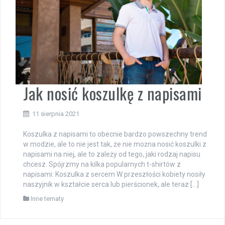
Jak nosić koszulkę z napisami
11 sierpnia 2021
Koszulka z napisami to obecnie bardzo powszechny trend
w modzie, ale to nie jest tak, że nie można nosić koszulki z
napisami na niej, ale to zależy od tego, jaki rodzaj napisu
chcesz. Spójrzmy na kilka popularnych t-shirtów z
napisami: Koszulka z sercem W przeszłości kobiety nosiły
naszyjnik w kształcie serca lub pierścionek, ale teraz […]
Inne tematy