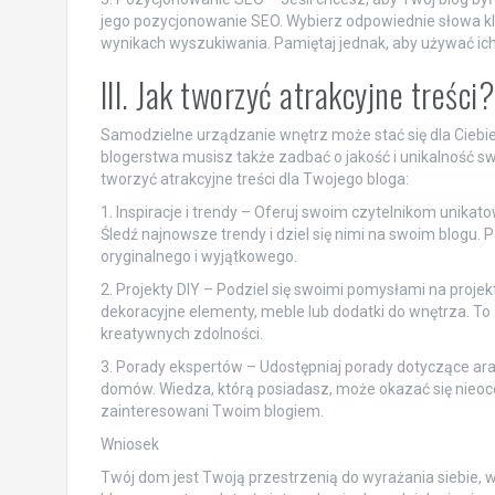
jego pozycjonowanie SEO. Wybierz odpowiednie słowa kl
wynikach wyszukiwania. Pamiętaj jednak, aby używać ich e
III. Jak tworzyć atrakcyjne treści?
Samodzielne urządzanie wnętrz może stać się dla Ciebie
blogerstwa musisz także zadbać o jakość i unikalność 
tworzyć atrakcyjne treści dla Twojego bloga:
1. Inspiracje i trendy – Oferuj swoim czytelnikom unikat
Śledź najnowsze trendy i dziel się nimi na swoim blogu. P
oryginalnego i wyjątkowego.
2. Projekty DIY – Podziel się swoimi pomysłami na proj
dekoracyjne elementy, meble lub dodatki do wnętrza. To
kreatywnych zdolności.
3. Porady ekspertów – Udostępniaj porady dotyczące ar
domów. Wiedza, którą posiadasz, może okazać się nieocen
zainteresowani Twoim blogiem.
Wniosek
Twój dom jest Twoją przestrzenią do wyrażania siebie, 