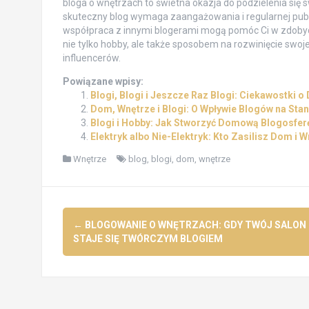
bloga o wnętrzach to świetna okazja do podzielenia się s
skuteczny blog wymaga zaangażowania i regularnej publi
współpraca z innymi blogerami mogą pomóc Ci w zdobyci
nie tylko hobby, ale także sposobem na rozwinięcie swoj
influencerów.
Powiązane wpisy:
Blogi, Blogi i Jeszcze Raz Blogi: Ciekawostki
Dom, Wnętrze i Blogi: O Wpływie Blogów na Sta
Blogi i Hobby: Jak Stworzyć Domową Blogosfer
Elektryk albo Nie-Elektryk: Kto Zasilisz Dom i 
Wnętrze
blog
,
blogi
,
dom
,
wnętrze
Post
←
BLOGOWANIE O WNĘTRZACH: GDY TWÓJ SALON
navigation
STAJE SIĘ TWÓRCZYM BLOGIEM