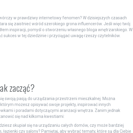
k twórczy w prawdziwy internetowy fenomen? W dzisiejszych czasach
ara się zaistnieć wśród szerokiego grona influencerów. Jeśli więc twój
dłem inspiracji, pomyśl o stworzeniu własnego bloga wnętrzarskiego. W
 sukces w tej dziedzinie i przyciągać uwagę rzeszy czytelników.
 jak zacząć?
 się swoją pasją do urządzania przestrzeni mieszkalnej. Można
w którym możesz opisywać swoje projekty, inspirować innych
wkami i poradami dotyczącymi aranżacji wnętrza. Zanim jednak
anowić się nad kilkoma kwestiami:
ędziesz skupiał się na urządzaniu całych domów, czy może bardziej
, łazienki czy salony? Pamiętaj, aby wybrać tematy, które są dla Ciebie