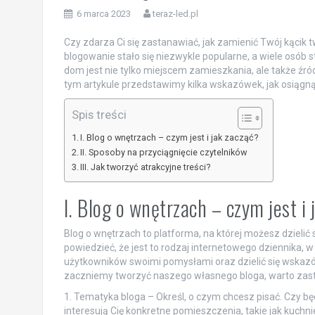
6 marca 2023
teraz-led.pl
Czy zdarza Ci się zastanawiać, jak zamienić Twój kąci
blogowanie stało się niezwykle popularne, a wiele osób st
dom jest nie tylko miejscem zamieszkania, ale także źró
tym artykule przedstawimy kilka wskazówek, jak osiągnąć
Spis treści
I. Blog o wnętrzach – czym jest i jak zacząć?
II. Sposoby na przyciągnięcie czytelników
III. Jak tworzyć atrakcyjne treści?
I. Blog o wnętrzach – czym jest i
Blog o wnętrzach to platforma, na której możesz dzielić
powiedzieć, że jest to rodzaj internetowego dziennika, 
użytkowników swoimi pomysłami oraz dzielić się wskazó
zaczniemy tworzyć naszego własnego bloga, warto zast
1. Tematyka bloga – Określ, o czym chcesz pisać. Czy b
interesują Cię konkretne pomieszczenia, takie jak kuchnie