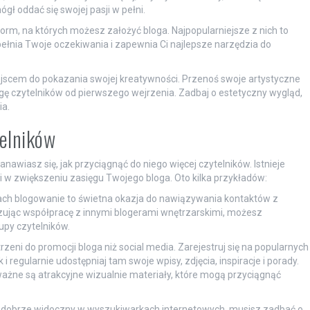
gł oddać się swojej pasji w pełni.
form, na których możesz założyć bloga. Najpopularniejsze z nich to
spełnia Twoje oczekiwania i zapewnia Ci najlepsze narzędzia do
ejscem do pokazania swojej kreatywności. Przenoś swoje artystyczne
gę czytelników od pierwszego wejrzenia. Zadbaj o estetyczny wygląd,
ia.
telników
nawiasz się, jak przyciągnąć do niego więcej czytelników. Istnieje
 w zwiększeniu zasięgu Twojego bloga. Oto kilka przykładów:
sach blogowanie to świetna okazja do nawiązywania kontaktów z
ując współpracę z innymi blogerami wnętrzarskimi, możesz
upy czytelników.
zeni do promocji bloga niż social media. Zarejestruj się na popularnych
i regularnie udostępniaj tam swoje wpisy, zdjęcia, inspiracje i porady.
ażne są atrakcyjne wizualnie materiały, które mogą przyciągnąć
ył dobrze widoczny w wyszukiwarkach internetowych, musisz zadbać o