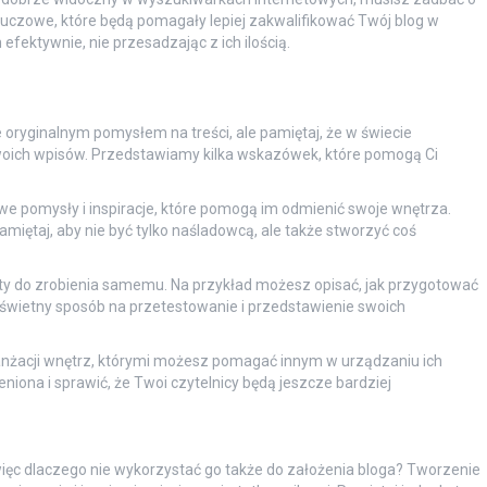
uczowe, które będą pomagały lepiej zakwalifikować Twój blog w
fektywnie, nie przesadzając z ich ilością.
 oryginalnym pomysłem na treści, ale pamiętaj, że w świecie
swoich wpisów. Przedstawiamy kilka wskazówek, które pomogą Ci
owe pomysły i inspiracje, które pomogą im odmienić swoje wnętrza.
amiętaj, aby nie być tylko naśladowcą, ale także stworzyć coś
ekty do zrobienia samemu. Na przykład możesz opisać, jak przygotować
 świetny sposób na przetestowanie i przedstawienie swoich
anżacji wnętrz, którymi możesz pomagać innym w urządzaniu ich
iona i sprawić, że Twoi czytelnicy będą jeszcze bardziej
więc dlaczego nie wykorzystać go także do założenia bloga? Tworzenie