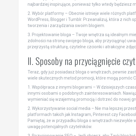
najbardziej inspirujące, ponieważ tylko wtedy będziesz mó
2. Wybór platformy – Obecnie istnieje wiele różnych plat
WordPress, Blogger i Tumblr. Przeanalizuj, która z nich 
tworzenia i zarządzania swoim blogiem.
3. Projektowanie bloga – Twoje wnętrza są idealnym mi
zdolności na stronę swojego bloga, aby przyciągnąć uwa
przejrzystą strukturę, czytelne czcionki i atrakcyjne zdjęc
II. Sposoby na przyciągnięcie czy
Teraz, gdy już posiadasz bloga o wnętrzach, pewnie zasta
wiele skutecznych metod promocji, które mogą pomóc Ci
1. Współpraca z innymi blogerami – W dzisiejszych cza
innymi osobami o podobnych zainteresowaniach. Nawiąz
wymieniać się wzajemną promocją i dotrzeć do nowej gr
2. Wykorzystywanie social media – Nie ma lepszej przestr
platformach takich jak Instagram, Pinterest czy Facebook 
Pamiętaj, że w przypadku bloga o wnętrzach niezwykle w
uwagę potencjalnych czytelników.
3. Pozycjonowanie SEO – Jeśli chcesz, aby Twój blog b