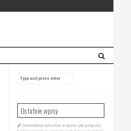
dności energii
Search
for:
Ostatnie wpisy
Oświetlenie schodów w domu: jak połączyć