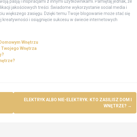
woją pasją i inspiracjami z innymi użytkownikami. Pamiętaj jednak, że
kacji jakościowych treści. Świadome wykorzystanie social media i
u większego zasięgu. Dzięki temu Twoje blogowanie może stać się
ej kreatywności i osiągnięcie sukcesu w świecie internetowych
 o Domowym Wnętrzu
n Twojego Wnętrza
ę?
Wnętrze?
ELEKTRYK ALBO NIE-ELEKTRYK: KTO ZASILISZ DOM I
WNĘTRZE?
→