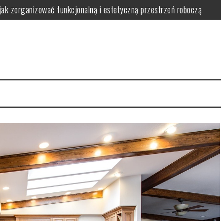
jak zorganizować funkcjonalną i estetyczną przestrzeń roboczą
wa i bezpieczeństwo w praktyce
 bezpieczne i ergonomiczne oświetlenie wspierające naukę
nwestować i jak uniknąć typowych problemów w praktyce
 wybrać, zamontować i zoptymalizować działanie dla komfortu i oszczę
ć bezpieczeństwo, wygodę i estetykę w praktyce