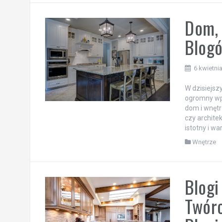
Dom, 
Blogó
6 kwietni
W dzisiejsz
ogromny wpł
dom i wnętr
czy archite
istotny i w
Wnętrze
Blogi
Twórc