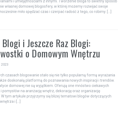
aniami i umiejętnościami z innymi. Tworzenie bloga to świetny sposób
ie własnej domowej blogosfery, w której możemy rozwijać swoje
dnocześnie miło spędzać czas i czerpać radość z tego, co robimy. […]
, Blogi i Jeszcze Raz Blogi:
awostki o Domowym Wnętrzu
a 2023
ych czasach blogowanie stało się nie tylko popularną formą wyrażania
 także doskonałą platformą do poznawania nowych inspiracji i trendów.
atyce domowej nie są wyjątkiem. Oferują one mnóstwo ciekawych
 pomysłów na aranżację wnętrz, dekorację oraz organizację
. W tym artykule przyjrzymy się bliżej tematowi blogów dotyczących
nętrza i […]