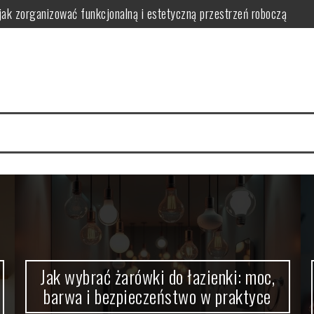
jak zorganizować funkcjonalną i estetyczną przestrzeń roboczą
wa i bezpieczeństwo w praktyce
 bezpieczne i ergonomiczne oświetlenie wspierające naukę
nwestować i jak uniknąć typowych problemów w praktyce
 wybrać, zamontować i zoptymalizować działanie dla komfortu i oszczę
ć bezpieczeństwo, wygodę i estetykę w praktyce
Jak wybrać żarówki do łazienki: moc,
barwa i bezpieczeństwo w praktyce