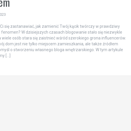
iem
2023
Ci się zastanawiać, jak zamienić Twój kącik twórczy w prawdziwy
 fenomen? W dzisiejszych czasach blogowanie stało się niezwykle
a wiele osób stara się zaistnieć wśród szerokiego grona influencerów.
twój dom jest nie tylko miejscem zamieszkania, ale także źródłem
 pomyśl o stworzeniu własnego bloga wnętrzarskiego. W tym artykule
my […]