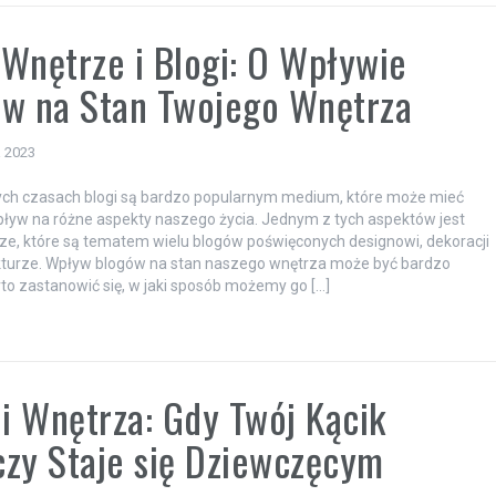
Wnętrze i Blogi: O Wpływie
w na Stan Twojego Wnętrza
a 2023
ych czasach blogi są bardzo popularnym medium, które może mieć
yw na różne aspekty naszego życia. Jednym z tych aspektów jest
ze, które są tematem wielu blogów poświęconych designowi, dekoracji
kturze. Wpływ blogów na stan naszego wnętrza może być bardzo
arto zastanowić się, w jaki sposób możemy go […]
 i Wnętrza: Gdy Twój Kącik
zy Staje się Dziewczęcym