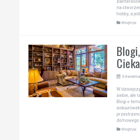
zainteresow
na stworzen
hobby, a je
Wnętrze
Blogi
Ciek
6 kwietni
W dzisiejsz
siebie, ale
Blogi o tem
wskazówek i
przestrzeni
domowego w
Wnętrze