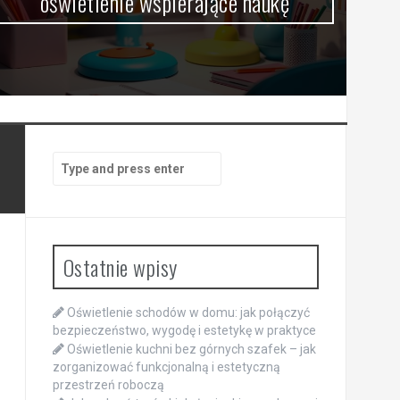
oświetlenie wspierające naukę
Search
for:
Ostatnie wpisy
Oświetlenie schodów w domu: jak połączyć
bezpieczeństwo, wygodę i estetykę w praktyce
Oświetlenie kuchni bez górnych szafek – jak
zorganizować funkcjonalną i estetyczną
przestrzeń roboczą