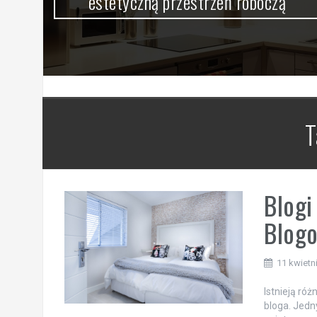
estetyczną przestrzeń roboczą
T
Blogi
Blogo
11 kwietn
Istnieją ró
bloga. Jedn