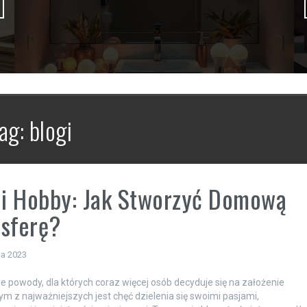
ag:
blogi
 i Hobby: Jak Stworzyć Domową
sferę?
ia 2023
żne powody, dla których coraz więcej osób decyduje się na założenie
ym z najważniejszych jest chęć dzielenia się swoimi pasjami,