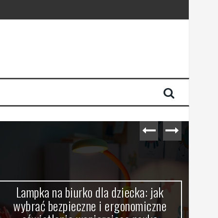
dności energii
Lampka na biurko dla dziecka: jak
wybrać bezpieczne i ergonomiczne