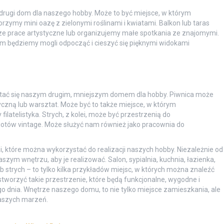
 drugi dom dla naszego hobby. Może to być miejsce, w którym
zymy mini oazę z zielonymi roślinami i kwiatami. Balkon lub taras
 prace artystyczne lub organizujemy małe spotkania ze znajomymi.
m będziemy mogli odpocząć i cieszyć się pięknymi widokami
 stać się naszym drugim, mniejszym domem dla hobby. Piwnica może
yczną lub warsztat. Może być to także miejsce, w którym
latelistyka. Strych, z kolei, może być przestrzenią do
iotów vintage. Może służyć nam również jako pracownia do
 które można wykorzystać do realizacji naszych hobby. Niezależnie od
szym wnętrzu, aby je realizować. Salon, sypialnia, kuchnia, łazienka,
b strych – to tylko kilka przykładów miejsc, w których można znaleźć
stworzyć takie przestrzenie, które będą funkcjonalne, wygodne i
go dnia. Wnętrze naszego domu, to nie tylko miejsce zamieszkania, ale
naszych marzeń.