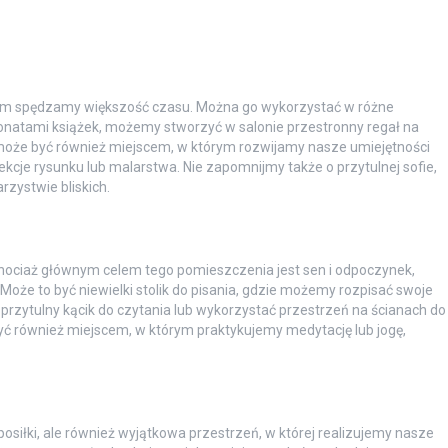
rym spędzamy większość czasu. Można go wykorzystać w różne
sjonatami książek, możemy stworzyć w salonie przestronny regał na
n może być również miejscem, w którym rozwijamy nasze umiejętności
kcje rysunku lub malarstwa. Nie zapomnijmy także o przytulnej sofie,
zystwie bliskich.
Chociaż głównym celem tego pomieszczenia jest sen i odpoczynek,
oże to być niewielki stolik do pisania, gdzie możemy rozpisać swoje
przytulny kącik do czytania lub wykorzystać przestrzeń na ścianach do
yć również miejscem, w którym praktykujemy medytację lub jogę,
osiłki, ale również wyjątkowa przestrzeń, w której realizujemy nasze