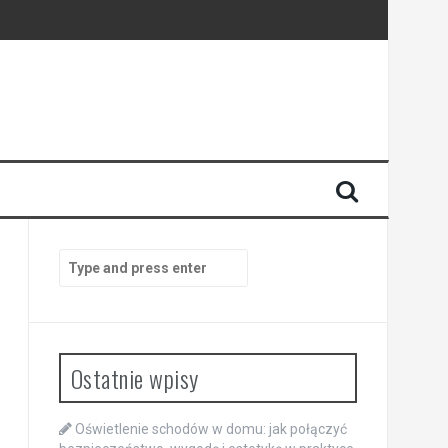
dności energii
Search
for:
Ostatnie wpisy
Oświetlenie schodów w domu: jak połączyć