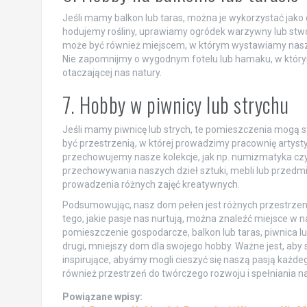
Jeśli mamy balkon lub taras, można je wykorzystać jako
hodujemy rośliny, uprawiamy ogródek warzywny lub stwor
może być również miejscem, w którym wystawiamy nasze
Nie zapomnijmy o wygodnym fotelu lub hamaku, w który
otaczającej nas natury.
7. Hobby w piwnicy lub strychu
Jeśli mamy piwnicę lub strych, te pomieszczenia mogą
być przestrzenią, w której prowadzimy pracownię artyst
przechowujemy nasze kolekcje, jak np. numizmatyka czy fi
przechowywania naszych dzieł sztuki, mebli lub przedm
prowadzenia różnych zajęć kreatywnych.
Podsumowując, nasz dom pełen jest różnych przestrzeni,
tego, jakie pasje nas nurtują, można znaleźć miejsce w na
pomieszczenie gospodarcze, balkon lub taras, piwnica lu
drugi, mniejszy dom dla swojego hobby. Ważne jest, aby 
inspirujące, abyśmy mogli cieszyć się naszą pasją każde
również przestrzeń do twórczego rozwoju i spełniania 
Powiązane wpisy: