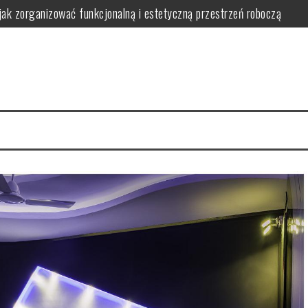
jak zorganizować funkcjonalną i estetyczną przestrzeń roboczą
wa i bezpieczeństwo w praktyce
 bezpieczne i ergonomiczne oświetlenie wspierające naukę
nwestować i jak uniknąć typowych problemów w praktyce
 wybrać, zamontować i zoptymalizować działanie dla komfortu i oszczę
ć bezpieczeństwo, wygodę i estetykę w praktyce