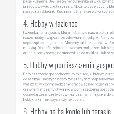
pasje kulinarne. Jeśli jesteśmy cukiernikami w duszy, 
przygotowywać ciasta i desery. Może to być wygodny bla
narzędzia i składniki. Kuchnię można także wykorzystać 
4. Hobby w łazience
Łazienka, to miejsce, w którym dbamy o nasze ciało i rel
nasze hobby związane ze zdrowiem i urodą. Możemy 
odpocząć po długim dniu. Możemy także zaaranżować mał
muzyką. Dla osób zainteresowanych makijażem lub pielę
organizujemy specjalne stanowiska do makijażu lub prze
5. Hobby w pomieszczeniu gospo
Pomieszczenie gospodarcze, to miejsce, w którym przec
do realizacji naszych hobby związanych z majsterkowa
warsztat, w którym będziemy pracować nad różnymi pro
drewnem, możemy stworzyć w pomieszczeniu gospodarc
gospodarcze może być również idealnym miejscem do p
hobby, takimi jak szycie czy rękodzieło.
6. Hobby na balkonie lub tarasie