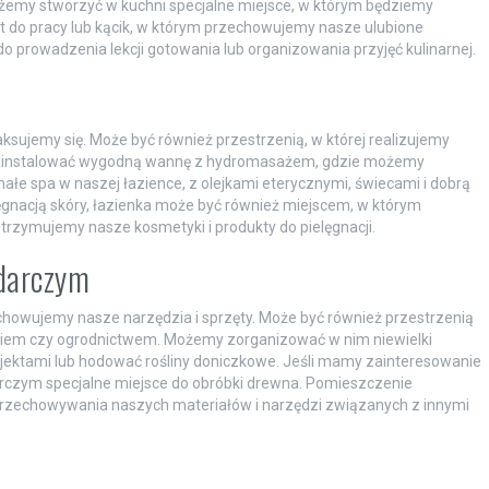
możemy stworzyć w kuchni specjalne miejsce, w którym będziemy
t do pracy lub kącik, w którym przechowujemy nasze ulubione
do prowadzenia lekcji gotowania lub organizowania przyjęć kulinarnej.
aksujemy się. Może być również przestrzenią, w której realizujemy
zainstalować wygodną wannę z hydromasażem, gdzie możemy
e spa w naszej łazience, z olejkami eterycznymi, świecami i dobrą
gnacją skóry, łazienka może być również miejscem, w którym
trzymujemy nasze kosmetyki i produkty do pielęgnacji.
darczym
howujemy nasze narzędzia i sprzęty. Może być również przestrzenią
niem czy ogrodnictwem. Możemy zorganizować w nim niewielki
jektami lub hodować rośliny doniczkowe. Jeśli mamy zainteresowanie
zym specjalne miejsce do obróbki drewna. Pomieszczenie
rzechowywania naszych materiałów i narzędzi związanych z innymi